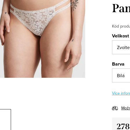
Pan
Kód produ
Velikost
Barva
Více infor
Možn
278