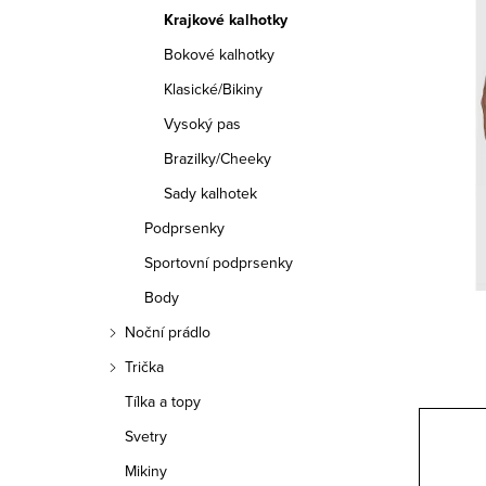
a
Krajkové kalhotky
n
Bokové kalhotky
n
Klasické/Bikiny
í
Vysoký pas
Brazilky/Cheeky
p
Sady kalhotek
a
Podprsenky
n
Sportovní podprsenky
e
Body
Noční prádlo
l
Trička
Tílka a topy
Svetry
Mikiny