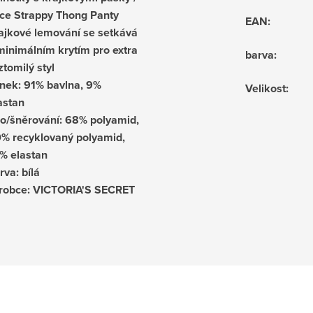
ce Strappy Thong Panty
EAN
:
ajkové lemování se setkává
minimálním krytím pro extra
barva
:
ztomilý styl
ínek: 91% bavlna, 9%
Velikost
:
astan
lo/šněrování: 68% polyamid,
% recyklovaný polyamid,
% elastan
rva: bílá
robce: VICTORIA'S SECRET