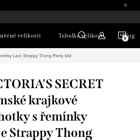
NÁKU
ěrné velikosti
Tabulka velikostí
Blog
KOŠÍ
mínky Lace Strappy Thong Panty bílá
CTORIA'S SECRET
ské krajkové
hotky s řemínky
e Strappy Thong