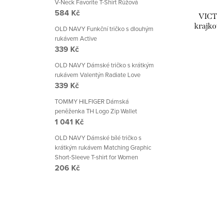
V-Neck Favorite T-Shirt Růžová
584 Kč
 bokové
VICTORIA'S SECRET Dámské
VICT
Lace
krajkové kalhotky brazilky Lace
krajko
OLD NAVY Funkční tričko s dlouhým
Brazilian Panty modrá
rukávem Active
280 Kč
339 Kč
OLD NAVY Dámské tričko s krátkým
DETAIL
rukávem Valentýn Radiate Love
339 Kč
Skladem
TOMMY HILFIGER Dámská
peněženka TH Logo Zip Wallet
1 041 Kč
OLD NAVY Dámské bílé tričko s
krátkým rukávem Matching Graphic
Short-Sleeve T-shirt for Women
206 Kč