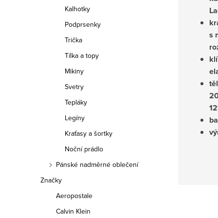
Kalhotky
La
kr
Podprsenky
s 
Trička
ro
Tílka a topy
kl
el
Mikiny
tě
Svetry
20
Tepláky
12
Legíny
ba
vý
Kraťasy a šortky
Noční prádlo
Pánské nadměrné oblečení
Značky
Aeropostale
Calvin Klein