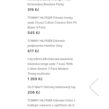
Embroidery Brazilian Panty
319 Kč
TOMMY HILFIGER Pánské trenky
sada 3 kusů Cotton Classics Slim Fit
Boxer 3-Pack
545 Kč
TOMMY HILFIGER Dámská
podprsenka Heather Grey
617 Kč
CALVIN KLEIN Dámská bavlněná
elastická tanga sada 7 kusů 1996
Cotton Stretch 7-Pack Modern
Thong multicolor
1 359 Kč
OLD NAVY Dámský batikovaný top
206 Kč
TOMMY HILFIGER Dámské tričko s
krátkým rukávem s výstřihem do V