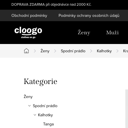
Přejít
DOPRAVA ZDARMA při objednávce nad 2000 Kč.
na
Obchodní podmínky
Podmínky ochrany osobních údajů
obsah
Ženy
Muži
Ženy
Spodní prádlo
Kalhotky
Kr
Domů
P
Přeskočit
Kategorie
o
kategorie
s
Ženy
t
Spodní prádlo
Kalhotky
r
Tanga