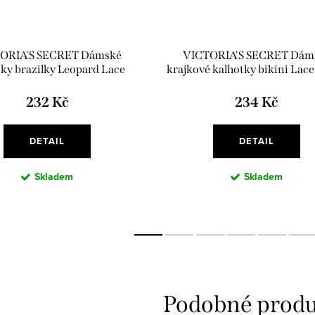
ORIA'S SECRET Dámské
VICTORIA'S SECRET Dám
tky brazilky Leopard Lace
krajkové kalhotky bikini Lace
Brazilian Panty
Panty černá
232 Kč
234 Kč
DETAIL
DETAIL
Skladem
Skladem