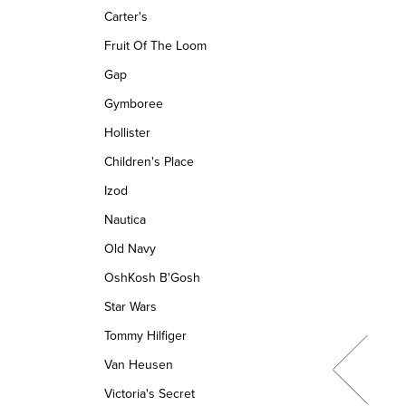
Carter's
Fruit Of The Loom
Gap
Gymboree
Hollister
Children's Place
Izod
Nautica
Old Navy
OshKosh B'Gosh
Star Wars
Tommy Hilfiger
Van Heusen
Victoria's Secret