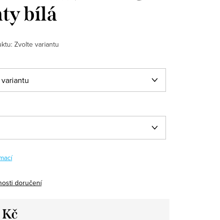
ty bílá
ktu:
Zvolte variantu
mací
osti doručení
 Kč