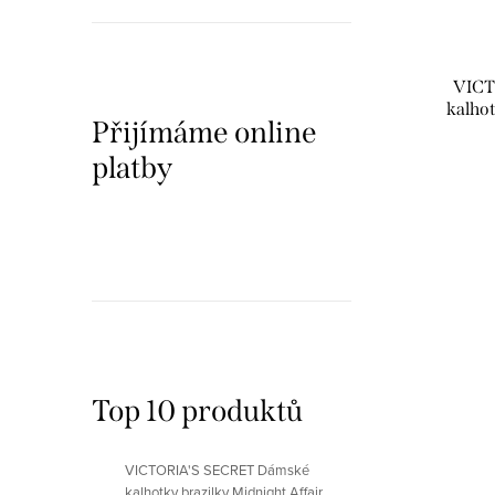
ské
VICTORIA'S SECRET Dámské
VICT
 Lace
klasické kalhotky Spruce Green Mini
kalho
Přijímáme online
ená
String Bikini Panty
232 Kč
platby
DETAIL
Skladem
Top 10 produktů
VICTORIA'S SECRET Dámské
kalhotky brazilky Midnight Affair