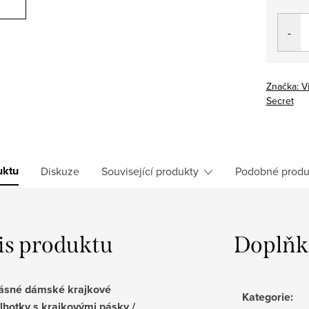
Měrná
cena:
Značka:
Vi
Secret
uktu
Diskuze
Související produkty
Podobné produ
is produktu
Doplňk
ásné dámské krajkové
Kategorie
:
lhotky s krajkovými pásky /