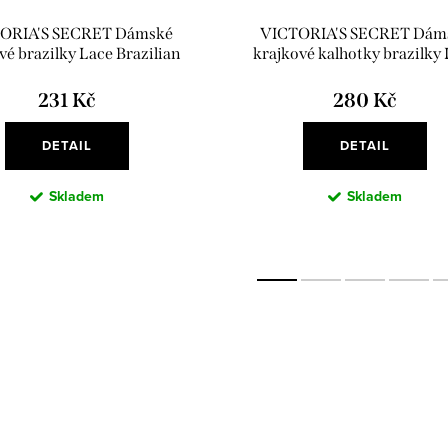
ORIA'S SECRET Dámské
VICTORIA'S SECRET Dám
vé brazilky Lace Brazilian
krajkové kalhotky brazilky
Panty černá
Brazilian Panty zelená
231 Kč
280 Kč
DETAIL
DETAIL
Skladem
Skladem