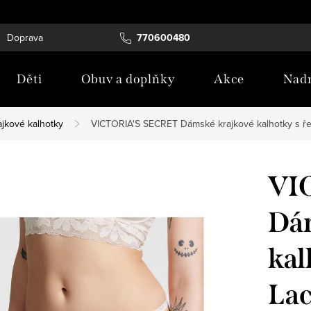
Doprava
Tabulka velikostí
770600480
Blog
Děti
Obuv a doplňky
Akce
Nadm
ajkové kalhotky
VICTORIA'S SECRET Dámské krajkové kalhotky s ře
VI
Dám
kal
Lac