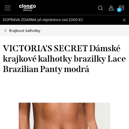
Přejít
N
na
obsah
DOPRAVA ZDARMA při objednávce nad 2000 Kč.
K
Krajkové kalhotky
VICTORIA'S SECRET Dámské
krajkové kalhotky brazilky Lace
Brazilian Panty modrá