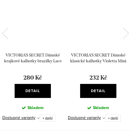
VICTORIA'S SECRET Dámské
VICTORIA'S SECRET Dámské
krajkové kalhotky brazilky Lace
klasické kalhotky Violetta Mini
Brazilian Panty zelená
String Bikini Panty
280 Kč
232 Kč
DETAIL
DETAIL
Skladem
Skladem
Dostupné varianty
Dostupné varianty
+ další
+ další