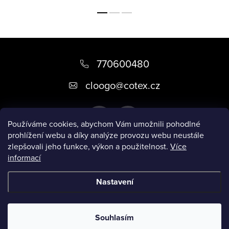
Z
á
770600480
p
cloogo
@
cotex.cz
a
t
Používáme cookies, abychom Vám umožnili pohodlné
í
prohlížení webu a díky analýze provozu webu neustále
zlepšovali jeho funkce, výkon a použitelnost.
Více
informací
Informace pro vás
Nastavení
Copyright 2026
CLOOGO
. Všechna práva vyhrazena.
Upravit
nastavení cookies
Souhlasím
Vytvořil Shoptet