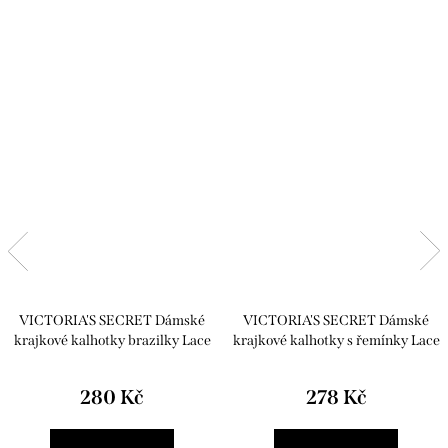
VICTORIA'S SECRET Dámské
VICTORIA'S SECRET Dámské
krajkové kalhotky brazilky Lace
krajkové kalhotky s řemínky Lace
Brazilian Panty béžová
Strappy Thong Panty bílá
280 Kč
278 Kč