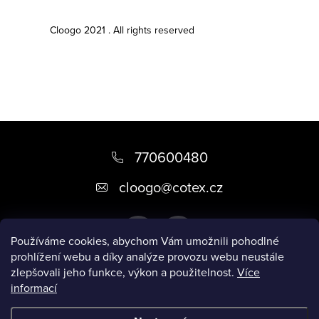
Cloogo 2021 . All rights reserved
Z
á
770600480
p
cloogo
@
cotex.cz
a
t
Používáme cookies, abychom Vám umožnili pohodlné
í
prohlížení webu a díky analýze provozu webu neustále
zlepšovali jeho funkce, výkon a použitelnost.
Více
informací
Informace pro vás