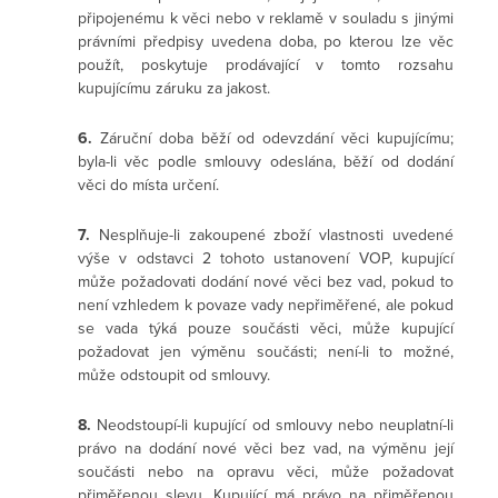
připojenému k věci nebo v reklamě v souladu s jinými
právními předpisy uvedena doba, po kterou lze věc
použít, poskytuje prodávající v tomto rozsahu
kupujícímu záruku za jakost.
6
.
Záruční doba běží od odevzdání věci kupujícímu;
byla-li věc podle smlouvy odeslána, běží od dodání
věci do místa určení.
7.
Nesplňuje-li zakoupené zboží vlastnosti uvedené
výše v odstavci 2 tohoto ustanovení VOP, kupující
může požadovati dodání nové věci bez vad, pokud to
není vzhledem k povaze vady nepřiměřené, ale pokud
se vada týká pouze součásti věci, může kupující
požadovat jen výměnu součásti; není-li to možné,
může odstoupit od smlouvy.
8.
Neodstoupí-li kupující od smlouvy nebo neuplatní-li
právo na dodání nové věci bez vad, na výměnu její
součásti nebo na opravu věci, může požadovat
přiměřenou slevu. Kupující má právo na přiměřenou