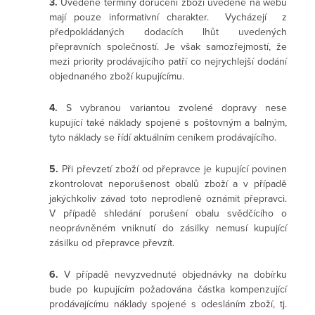
3.
Uvedené termíny doručení zboží uvedené na webu
mají pouze informativní charakter. Vycházejí z
předpokládaných dodacích lhůt uvedených
přepravních společností. Je však samozřejmostí, že
mezi priority prodávajícího patří co nejrychlejší dodání
objednaného zboží kupujícímu.
4.
S vybranou variantou zvolené dopravy nese
kupující také náklady spojené s poštovným a balným,
tyto náklady se řídí aktuálním ceníkem prodávajícího.
5.
Při převzetí zboží od přepravce je kupující povinen
zkontrolovat neporušenost obalů zboží a v případě
jakýchkoliv závad toto neprodleně oznámit přepravci.
V případě shledání porušení obalu svědčícího o
neoprávněném vniknutí do zásilky nemusí kupující
zásilku od přepravce převzít.
6.
V případě nevyzvednuté objednávky na dobírku
bude po kupujícím požadována částka kompenzující
prodávajícímu náklady spojené s odesláním zboží, tj.