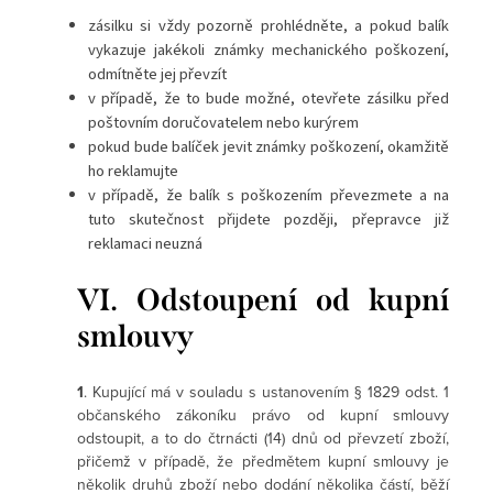
zásilku si vždy pozorně prohlédněte, a pokud balík
vykazuje jakékoli známky mechanického poškození,
odmítněte jej převzít
v případě, že to bude možné, otevřete zásilku před
poštovním doručovatelem nebo kurýrem
pokud bude balíček jevit známky poškození, okamžitě
ho reklamujte
v případě, že balík s poškozením převezmete a na
tuto skutečnost přijdete později, přepravce již
reklamaci neuzná
VI. Odstoupení od kupní
smlouvy
1
. Kupující má v souladu s ustanovením § 1829 odst. 1
občanského zákoníku právo od kupní smlouvy
odstoupit, a to do čtrnácti (14) dnů od převzetí zboží,
přičemž v případě, že předmětem kupní smlouvy je
několik druhů zboží nebo dodání několika částí, běží