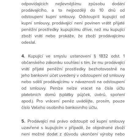
odpovídajících nejlevnějšímu způsobu dodání
prodávajícího, a to nejpozději do 10 dnů od
odstoupení kupní smlouvy. Odstoupí-li kupující od
kupní smlouvy, prodávající není povinen vrátit přijaté
peněžní prostředky kupujícímu dříve, než mu kupující
zboží vrátí nebo prokáže, že zboží prodávajícímu
odeslal.
4.
Kupující ve smyslu ustanovení § 1832 odst. 1
občanského zákoníku souhlasí s tím, že mu prodávající
vrátí přijaté peněžní prostředky bezhotovostně na
jeho bankovní účet uvedený v odstoupení od smlouvy
nebo sdělí prodávajícímu v návaznosti na odstoupení
od smlouvy. Peníze nelze vracet na čísla účtu
platebních domů (splátky půjček, úvěrů, spoření
apod.). Pro vrácení peněz uvádějte, prosím, pouze
číslo Vašeho osobního bankovního účtu.
5.
Prodávající má právo odstoupit od kupní smlouvy
uzavřené s kupujícím v případě, že objednané zboží
není možné dodat z důvodu ukončení výroby nebo