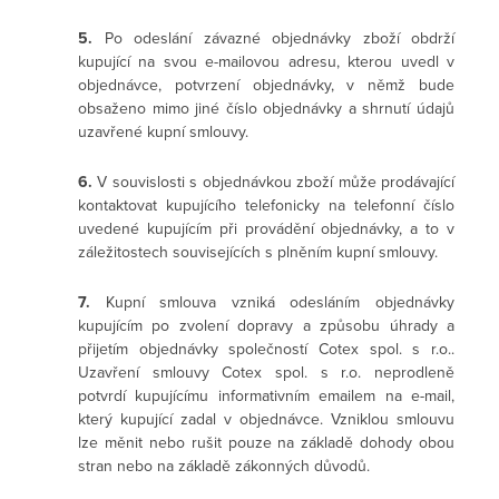
5.
Po odeslání závazné objednávky zboží obdrží
kupující na svou e-mailovou adresu, kterou uvedl v
objednávce, potvrzení objednávky, v němž bude
obsaženo mimo jiné číslo objednávky a shrnutí údajů
uzavřené kupní smlouvy.
6.
V souvislosti s objednávkou zboží může prodávající
kontaktovat kupujícího telefonicky na telefonní číslo
uvedené kupujícím při provádění objednávky, a to v
záležitostech souvisejících s plněním kupní smlouvy.
7.
Kupní smlouva vzniká odesláním objednávky
kupujícím po zvolení dopravy a způsobu úhrady a
přijetím objednávky společností Cotex spol. s r.o..
Uzavření smlouvy Cotex spol. s r.o. neprodleně
potvrdí kupujícímu informativním emailem na e-mail,
který kupující zadal v objednávce. Vzniklou smlouvu
lze měnit nebo rušit pouze na základě dohody obou
stran nebo na základě zákonných důvodů.