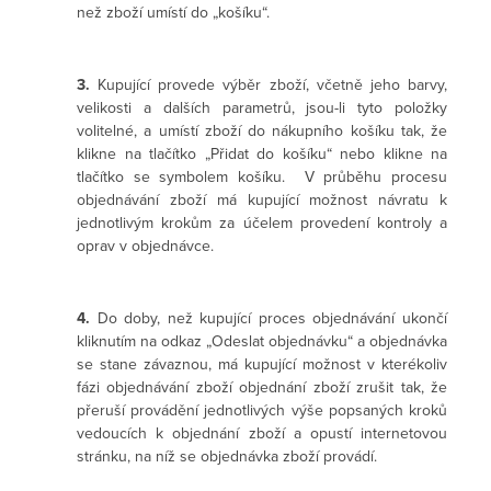
než zboží umístí do „košíku“.
3.
Kupující provede výběr zboží, včetně jeho barvy,
velikosti a dalších parametrů, jsou-li tyto položky
volitelné, a umístí zboží do nákupního košíku tak, že
klikne na tlačítko „Přidat do košíku“ nebo klikne na
tlačítko se symbolem košíku. V průběhu procesu
objednávání zboží má kupující možnost návratu k
jednotlivým krokům za účelem provedení kontroly a
oprav v objednávce.
4.
Do doby, než kupující proces objednávání ukončí
kliknutím na odkaz „Odeslat objednávku“ a objednávka
se stane závaznou, má kupující možnost v kterékoliv
fázi objednávání zboží objednání zboží zrušit tak, že
přeruší provádění jednotlivých výše popsaných kroků
vedoucích k objednání zboží a opustí internetovou
stránku, na níž se objednávka zboží provádí.