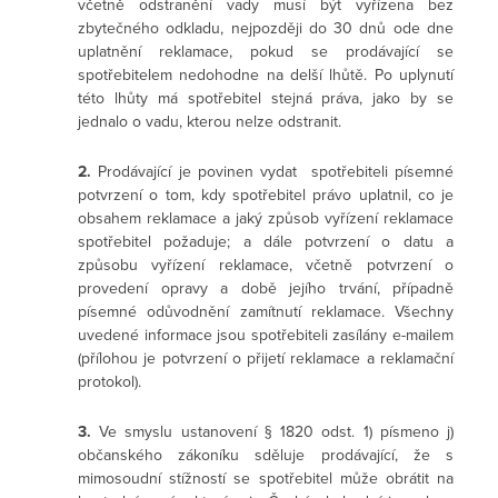
včetně odstranění vady musí být vyřízena bez
zbytečného odkladu, nejpozději do 30 dnů ode dne
uplatnění reklamace, pokud se prodávající se
spotřebitelem nedohodne na delší lhůtě. Po uplynutí
této lhůty má spotřebitel stejná práva, jako by se
jednalo o vadu, kterou nelze odstranit.
2.
Prodávající je povinen vydat spotřebiteli písemné
potvrzení o tom, kdy spotřebitel právo uplatnil, co je
obsahem reklamace a jaký způsob vyřízení reklamace
spotřebitel požaduje; a dále potvrzení o datu a
způsobu vyřízení reklamace, včetně potvrzení o
provedení opravy a době jejího trvání, případně
písemné odůvodnění zamítnutí reklamace. Všechny
uvedené informace jsou spotřebiteli zasílány e-mailem
(přílohou je potvrzení o přijetí reklamace a reklamační
protokol).
3.
Ve smyslu ustanovení § 1820 odst. 1) písmeno j)
občanského zákoníku sděluje prodávající, že s
mimosoudní stížností se spotřebitel může obrátit na