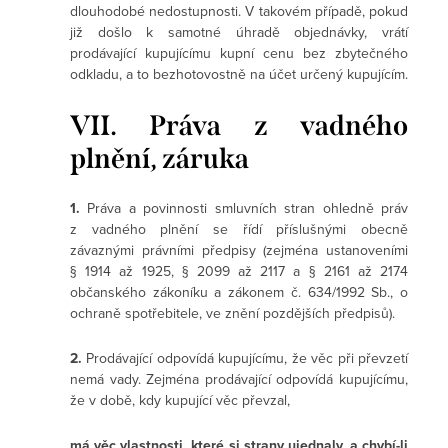
dlouhodobé nedostupnosti. V takovém případě, pokud
již došlo k samotné úhradě objednávky, vrátí
prodávající kupujícímu kupní cenu bez zbytečného
odkladu, a to bezhotovostně na účet určený kupujícím.
VII. Práva z vadného
plnění, záruka
1.
Práva a povinnosti smluvních stran ohledně práv
z vadného plnění se řídí příslušnými obecně
závaznými právními předpisy (zejména ustanoveními
§ 1914 až 1925, § 2099 až 2117 a § 2161 až 2174
občanského zákoníku a zákonem č. 634/1992 Sb., o
ochraně spotřebitele, ve znění pozdějších předpisů).
2.
Prodávající odpovídá kupujícímu, že věc při převzetí
nemá vady. Zejména prodávající odpovídá kupujícímu,
že v době, kdy kupující věc převzal,
má věc vlastnosti, které si strany ujednaly, a chybí-li