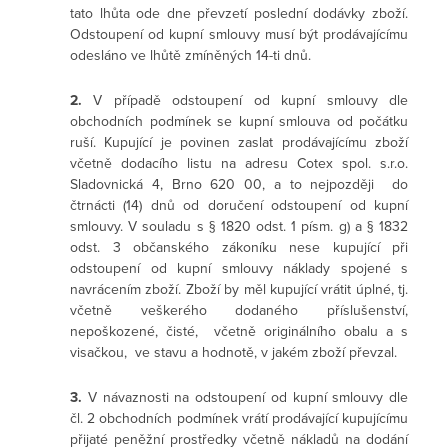
tato lhůta ode dne převzetí poslední dodávky zboží.
Odstoupení od kupní smlouvy musí být prodávajícímu
odesláno ve lhůtě zmíněných 14-ti dnů.
2.
V případě odstoupení od kupní smlouvy dle
obchodních podmínek se kupní smlouva od počátku
ruší. Kupující je povinen zaslat prodávajícímu zboží
včetně dodacího listu na adresu Cotex spol. s.r.o.
Sladovnická 4, Brno 620 00, a to nejpozději do
čtrnácti (14) dnů od doručení odstoupení od kupní
smlouvy. V souladu s § 1820 odst. 1 písm. g) a § 1832
odst. 3 občanského zákoníku nese kupující při
odstoupení od kupní smlouvy náklady spojené s
navrácením zboží. Zboží by měl kupující vrátit úplné, tj.
včetně veškerého dodaného příslušenství,
nepoškozené, čisté, včetně originálního obalu a s
visačkou, ve stavu a hodnotě, v jakém zboží převzal.
3.
V návaznosti na odstoupení od kupní smlouvy dle
čl. 2 obchodních podmínek vrátí prodávající kupujícímu
přijaté peněžní prostředky včetně nákladů na dodání