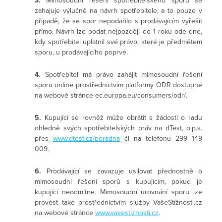
zahajuje výlučně na návrh spotřebitele, a to pouze v
případě, že se spor nepodařilo s prodávajícím vyřešit
přímo. Návrh lze podat nejpozději do 1 roku ode dne,
kdy spotřebitel uplatnil své právo, které je předmětem
sporu, u prodávajícího poprvé.
4.
Spotřebitel má právo zahájit mimosoudní řešení
sporu online prostřednictvím platformy ODR dostupné
na webové stránce ec.europa.eu/consumers/odr/.
5.
Kupující se rovněž může obrátit s žádostí o radu
ohledně svých spotřebitelských práv na dTest, o.p.s.
přes
www.dtest.cz/poradna
či na telefonu 299 149
009.
6.
Prodávající se zavazuje usilovat přednostně o
mimosoudní řešení sporů s kupujícím, pokud je
kupující neodmítne. Mimosoudní urovnání sporu lze
provést také prostřednictvím služby VašeStížnosti.cz
na webové stránce
www.vasestiznosti.cz
.