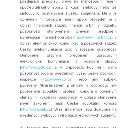
pozdějších předpisů, právo na mimosoudní řešení
spotřebitelského sporu z kupní smlouvy nebo ze
smlouvy o poskytování služeb. subjektem, který je
oprávněn mimosoudní řešení sporu provádět, je v
oblasti finančních služeb finanční arbitr v rozsahu
působnosti stanoveném právním předpisem
upravujícím finančního arbitra (
http://www.finarbitr.cz
), v
oblasti elektronických komunikací a poštovních služeb
Český telekomunikační úřad v rozsahu působnosti
stanovené právním předpisem upravujícím
elektronické komunikace a poštovní služby
(
http://www.ctu.cz
) a v případech, kdy není dána
působnost orgánů uvedených výše, Česká obchodní
inspekce (
http://www.coi.cz
) nebo jiný subjekt
pověřený Ministerstvem průmyslu a obchodu; je-li
pověřeným subjektem profesní komora s povinným
členstvím, vykonává působnost v oblasti stanovené
jiným zákonem, např. Česká advokátní komora
(
http://www.cak.cz
). Bližší informace jsou dostupné na
uvedených webových stránkách jednotlivých subjektů.
3.
Mimosoudní řešení spotřebitelského sporu se