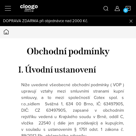
Přejít
N
na
obsah
DOPRAVA ZDARMA při objednávce nad 2000 Kč.
K
Domů
Obchodní podmínky
I. Úvodní ustanovení
Níže uvedené všeobecné obchodní podmínky ( VOP )
upravují vztahy mezi smluvními stranami kupní
smlouvy, a to mezi společností Cotex spol. s
r.o.,sídlem Svážná 1, 634 00 Brno, IČ: 63497905,
DIČ: CZ 63497905, zapsané v obchodním
rejstříku vedená u Krajského soudu v Brně, oddíl C,
vložka 22540 ( dále jen prodávající) a kupujícím,
v souladu s ustanovením § 1751 odst. 1 zákona č.
89/2012 Sb., občanského zákoníku.