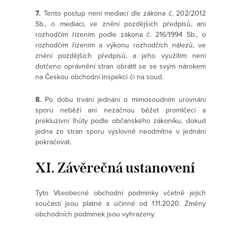
7.
Tento postup není mediací dle zákona č. 202/2012
Sb., o mediaci, ve znění pozdějších předpisů, ani
rozhodčím řízením podle zákona č. 216/1994 Sb., o
rozhodčím řízením a výkonu rozhodčích nálezů, ve
znění pozdějších předpisů, a jeho využitím není
dotčeno oprávnění stran obrátit se se svým nárokem
na Českou obchodní inspekci či na soud.
8.
Po dobu trvání jednání o mimosoudním urovnání
sporu neběží ani nezačnou běžet promlčecí a
prekluzivní lhůty podle občanského zákoníku, dokud
jedna ze stran sporu výslovně neodmítne v jednání
pokračovat.
XI. Závěrečná ustanovení
Tyto Všeobecné obchodní podmínky včetně jejich
součástí jsou platné a účinné od 1.11.2020. Změny
obchodních podmínek jsou vyhrazeny.