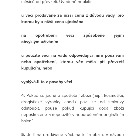
měsíců od převzetí. Uvedené neplatí:
u věci prodávané za nižší cenu z důvodu vady, pro
kterou byla nižší cena ujednána
na opotřebení věci způsobené jejím
obvyklým užíváním
u použité věci na vadu odpovídající míře používání
nebo opotřebení, kterou věc měla při převzetí
kupujícím, nebo
vyplývá-li to z povahy věci
4.
Pokud se jedná o spotřební zboží (např. kosmetika,
drogistické výrobky apod.), pak lze od smlouvy
odstoupit, pouze pokud kupující dodá zboží
nepoškozené a nepoužité v neporušeném originálním
balení.
5.
Je-li na prodávané věci, na jejím obalu, v návodu