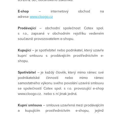
E-shop
– internetový obchod na
adrese
www.cloogo.cz
Prodávající
– obchodní společnost Cotex spol.
s r.o., zapsaná v obchodním rejstříku vedeném
současně provozovatelem e-shopu.
Kupující
– je spotřebitel nebo podnikatel, který uzavře
kupní smlouvu s prodávajícím prostřednictvím e-
shopu.
Spotřebitel
– je každý člověk, který mimo rámec své
podnikatelské činnosti nebo mimo rámec
samostatného výkonu svého povolání uzavírá smlouvu
se společností Cotex spol. s r.o. provozující e-shop
www.cloogo.cz. nebo s ní jinak jedná.
Kupní smlouva
– smlouva uzavřená mezi prodávajícím
a kupujícím prostřednictvím e-shopu, jejímž