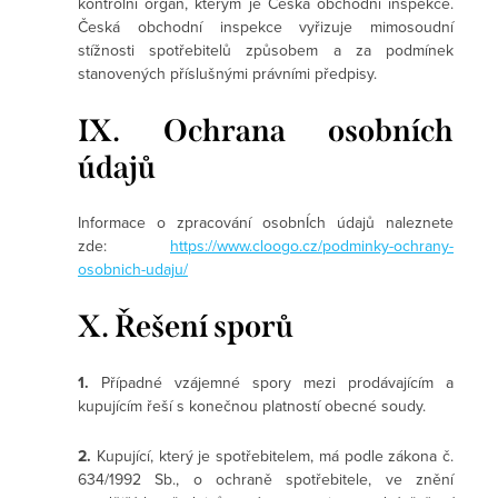
kontrolní orgán, kterým je Česká obchodní inspekce.
Česká obchodní inspekce vyřizuje mimosoudní
stížnosti spotřebitelů způsobem a za podmínek
stanovených příslušnými právními předpisy.
IX. Ochrana osobních
údajů
Informace o zpracování osobnÍch údajů naleznete
zde:
https://www.cloogo.cz/podminky-ochrany-
osobnich-udaju/
X. Řešení sporů
1.
Případné vzájemné spory mezi prodávajícím a
kupujícím řeší s konečnou platností obecné soudy.
2.
Kupující, který je spotřebitelem, má podle zákona č.
634/1992 Sb., o ochraně spotřebitele, ve znění