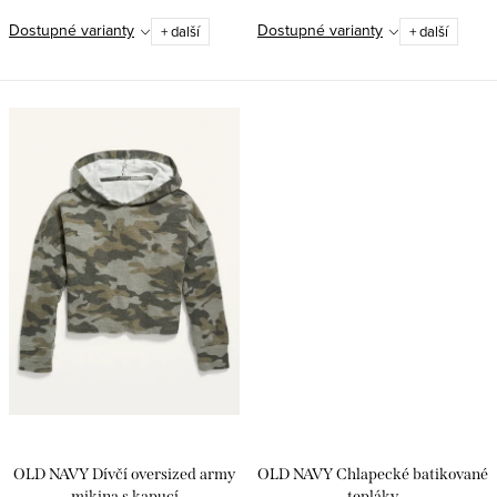
Dostupné varianty
Dostupné varianty
+ další
+ další
OLD NAVY Dívčí oversized army
OLD NAVY Chlapecké batikované
mikina s kapucí
tepláky