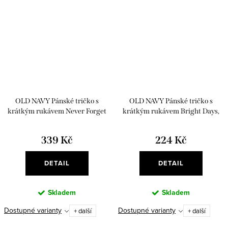
OLD NAVY Pánské tričko s
OLD NAVY Pánské tričko s
krátkým rukávem Never Forget
krátkým rukávem Bright Days,
Neon Nights
339 Kč
224 Kč
DETAIL
DETAIL
Skladem
Skladem
Dostupné varianty
Dostupné varianty
+ další
+ další