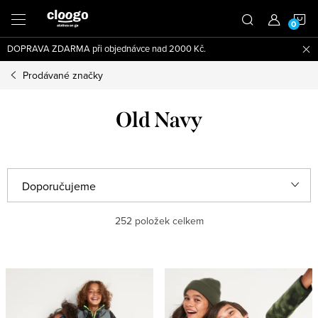
Přejít
N
na
obsah
DOPRAVA ZDARMA při objednávce nad 2000 Kč.
K
Prodávané značky
Old Navy
Ř
Doporučujeme
a
Nejlevnější
252
položek celkem
z
e
Nejdražší
V
n
ý
Nejprodávanější
í
p