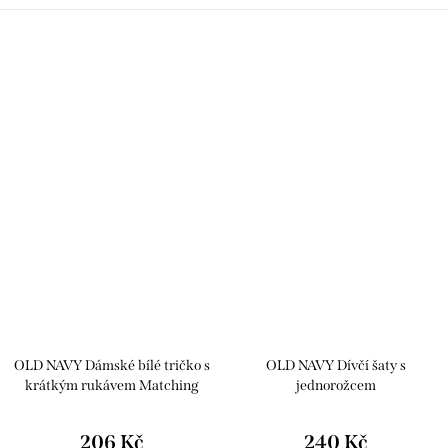
OLD NAVY Dámské bílé tričko s
OLD NAVY Dívčí šaty s
krátkým rukávem Matching
jednorožcem
Graphic Short-Sleeve T-shirt for
Women
206 Kč
240 Kč