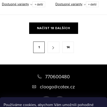
Dostupné varianty
Dostupné varianty
+ další
+ další
O
NAČÍST 18 DALŠÍCH
v
l
á
S
1
14
d
t
a
r
c
á
Z
í
n
p
á
770600480
k
r
o
p
cloogo
@
cotex.cz
v
v
a
k
á
t
y
n
Používáme cookies, abychom Vám umožnili pohodlné
v