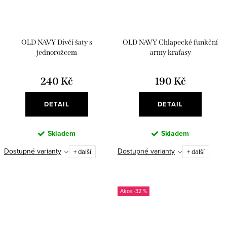
OLD NAVY Dívčí šaty s
OLD NAVY Chlapecké funkční
jednorožcem
army kraťasy
240 Kč
190 Kč
DETAIL
DETAIL
Skladem
Skladem
Dostupné varianty
Dostupné varianty
+ další
+ další
-32 %