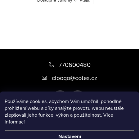
Dostupné varianty
+ další
O
v
l
á
Z
d
á
770600480
a
p
c
cloogo
@
cotex.cz
a
í
p
t
r
Používáme cookies, abychom Vám umožnili pohodlné
í
v
prohlížení webu a díky analýze provozu webu neustále
zlepšovali jeho funkce, výkon a použitelnost.
Více
k
informací
Informace pro vás
y
v
Nastavení