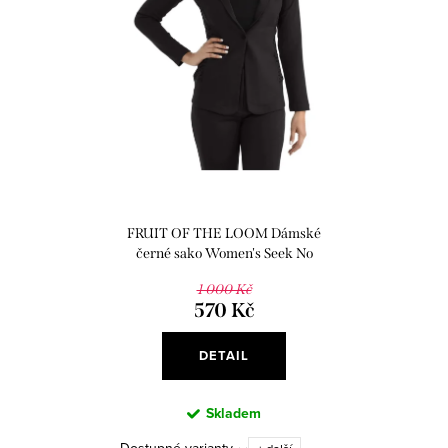
r
s
o
p
d
r
u
o
k
d
t
u
ů
k
FRUIT OF THE LOOM Dámské
t
černé sako Women's Seek No
Further Long Sleeve Open Front
ů
1 000 Kč
Fitted Blazer
570 Kč
DETAIL
Skladem