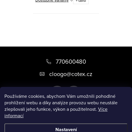
Dostupné varianty
+ další
O
v
l
á
Z
d
á
770600480
a
p
c
cloogo
@
cotex.cz
a
í
p
t
r
Používáme cookies, abychom Vám umožnili pohodlné
í
v
prohlížení webu a díky analýze provozu webu neustále
zlepšovali jeho funkce, výkon a použitelnost.
Více
k
informací
Informace pro vás
y
v
Nastavení