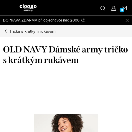
Přejít
N
na
obsah
DOPRAVA ZDARMA při objednávce nad 2000 Kč.
K
Trička s krátkým rukávem
OLD NAVY Dámské army tričko
s krátkým rukávem