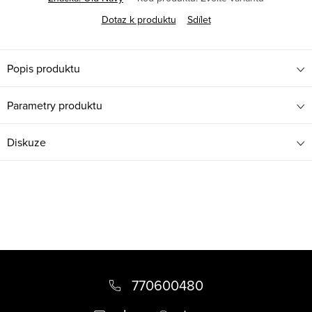
Dotaz k produktu
Sdílet
Popis produktu
Parametry produktu
Diskuze
Z
á
770600480
p