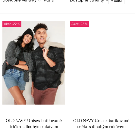
Dostupné varianty
Dostupné varianty
+ další
+ další
-22 %
-22 %
OLD NAVY Unisex batikované
OLD NAVY Unisex batikované
tričko s dlouhým rukávem
tričko s dlouhým rukávem