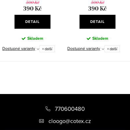
500 Kč
500 Kč
390 Kč
390 Kč
DETAIL
DETAIL
Skladem
Skladem
Dostupné varianty
Dostupné varianty
+ další
+ další
O
v
l
á
Z
d
á
770600480
a
p
c
cloogo
@
cotex.cz
a
í