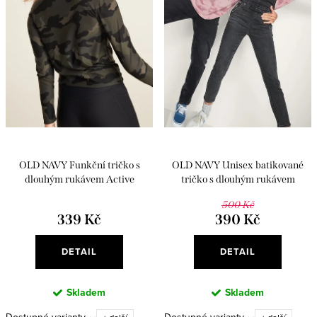
r
s
o
p
d
r
u
o
k
d
t
u
ů
k
OLD NAVY Funkční tričko s
OLD NAVY Unisex batikované
t
dlouhým rukávem Active
tričko s dlouhým rukávem
ů
500 Kč
339 Kč
390 Kč
DETAIL
DETAIL
Skladem
Skladem