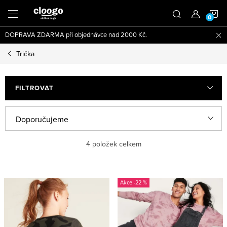
Přejít
N
na
obsah
DOPRAVA ZDARMA při objednávce nad 2000 Kč.
K
Trička
FILTROVAT
Ř
Doporučujeme
a
Nejlevnější
4
položek celkem
z
e
Nejdražší
V
n
-22 %
ý
Nejprodávanější
í
p
p
Abecedně
i