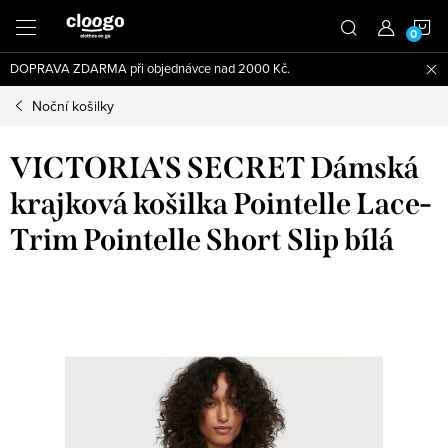
Přejít
N
na
obsah
DOPRAVA ZDARMA při objednávce nad 2000 Kč.
K
Noční košilky
VICTORIA'S SECRET Dámská
krajková košilka Pointelle Lace-
Trim Pointelle Short Slip bílá