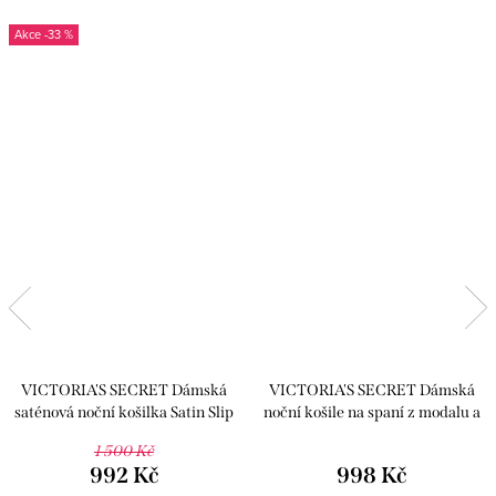
-33 %
VICTORIA'S SECRET Dámská
VICTORIA'S SECRET Dámská
saténová noční košilka Satin Slip
noční košile na spaní z modalu a
Dress Nightgown
bavlny Modal-Cotton Sleepshirt
1 500 Kč
fialová
992 Kč
998 Kč