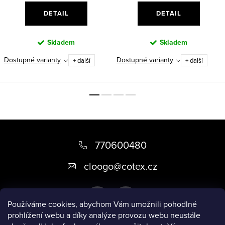
DETAIL
DETAIL
Skladem
Skladem
Dostupné varianty
Dostupné varianty
+ další
+ další
Z
á
770600480
p
cloogo
@
cotex.cz
a
t
Používáme cookies, abychom Vám umožnili pohodlné
í
prohlížení webu a díky analýze provozu webu neustále