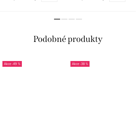
-49 %
-38 %