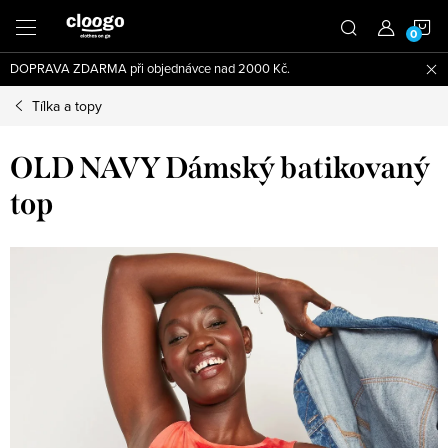
Přejít
N
na
obsah
DOPRAVA ZDARMA při objednávce nad 2000 Kč.
K
Tílka a topy
OLD NAVY Dámský batikovaný
top