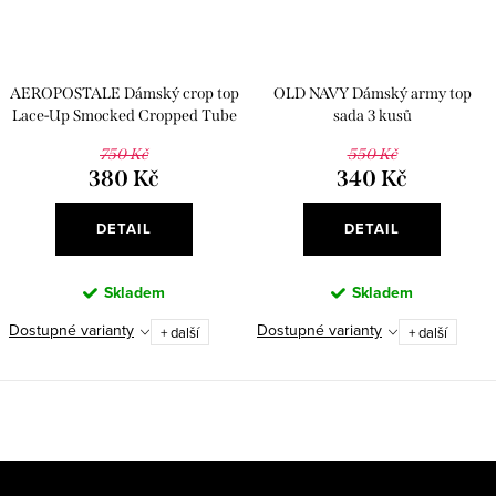
AEROPOSTALE Dámský crop top
OLD NAVY Dámský army top
Lace-Up Smocked Cropped Tube
sada 3 kusů
Top
750 Kč
550 Kč
380 Kč
340 Kč
DETAIL
DETAIL
Skladem
Skladem
Dostupné varianty
Dostupné varianty
+ další
+ další
Z