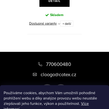
DETAIL
Skladem
Dostupné varianty
+ další
Z
á
770600480
p
cloogo
@
cotex.cz
a
t
Používáme cookies, abychom Vám umožnili pohodlné
í
prohlížení webu a díky analýze provozu webu neustále
zlepšovali jeho funkce, výkon a použitelnost.
Více
informací