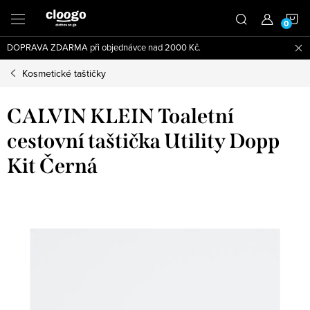
Přejít
N
na
obsah
DOPRAVA ZDARMA při objednávce nad 2000 Kč.
K
Kosmetické taštičky
CALVIN KLEIN Toaletní
cestovní taštička Utility Dopp
Kit Černá