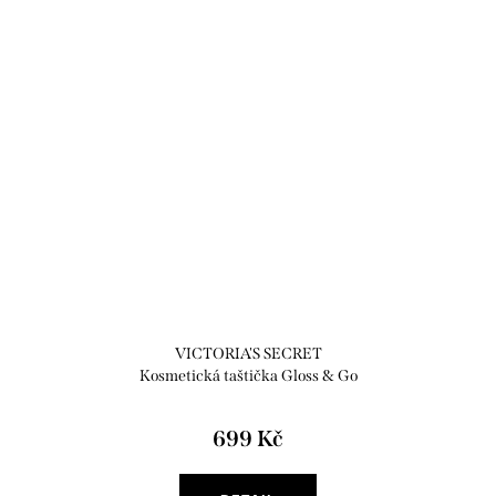
VICTORIA'S SECRET
Kosmetická taštička Gloss & Go
Mini Bag
699 Kč