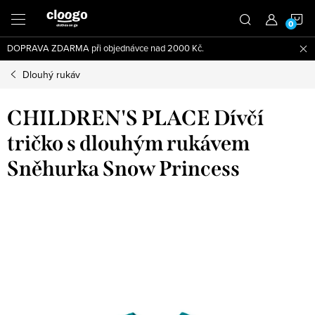
Přejít
N
na
obsah
DOPRAVA ZDARMA při objednávce nad 2000 Kč.
K
Dlouhý rukáv
CHILDREN'S PLACE Dívčí
tričko s dlouhým rukávem
Sněhurka Snow Princess