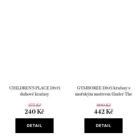
CHILDREN'S PLACE Dívčí
GYMBOREE Dívčí kraťasy s
duhové kraťasy
mořským motivem Under The
Sea
375 Kč
900 Kč
240 Kč
442 Kč
DETAIL
DETAIL