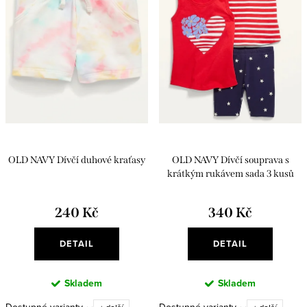
r
s
o
p
d
r
u
o
k
d
t
u
ů
k
OLD NAVY Dívčí duhové kraťasy
OLD NAVY Dívčí souprava s
t
krátkým rukávem sada 3 kusů
ů
240 Kč
340 Kč
DETAIL
DETAIL
Skladem
Skladem