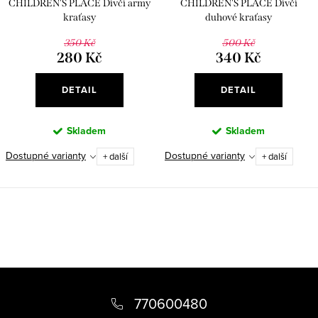
CHILDREN'S PLACE Dívčí army
CHILDREN'S PLACE Dívčí
kraťasy
duhové kraťasy
350 Kč
500 Kč
280 Kč
340 Kč
DETAIL
DETAIL
Skladem
Skladem
Dostupné varianty
Dostupné varianty
+ další
+ další
O
v
l
á
Z
d
á
770600480
a