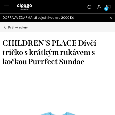
Přejít
N
na
obsah
DOPRAVA ZDARMA při objednávce nad 2000 Kč.
K
Krátký rukáv
CHILDREN'S PLACE Dívčí
tričko s krátkým rukávem s
kočkou Purrfect Sundae