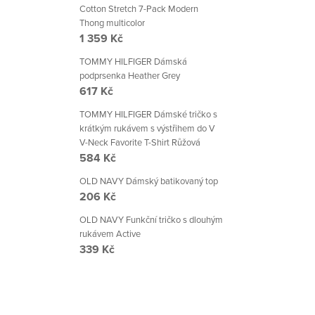
Cotton Stretch 7-Pack Modern
Thong multicolor
1 359 Kč
TOMMY HILFIGER Dámská
podprsenka Heather Grey
617 Kč
TOMMY HILFIGER Dámské tričko s
krátkým rukávem s výstřihem do V
V-Neck Favorite T-Shirt Růžová
584 Kč
OLD NAVY Dámský batikovaný top
206 Kč
OLD NAVY Funkční tričko s dlouhým
rukávem Active
339 Kč