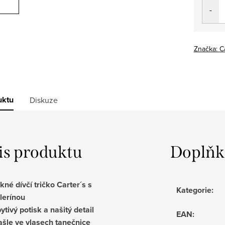
cena:
Značka:
C
uktu
Diskuze
is produktu
Doplňk
kné dívčí tričko Carter´s s
Kategorie
:
lerínou
pytivý potisk a našitý detail
EAN
:
šle ve vlasech tanečnice