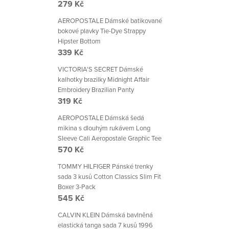
279 Kč
AEROPOSTALE Dámské batikované
bokové plavky Tie-Dye Strappy
Hipster Bottom
339 Kč
VICTORIA'S SECRET Dámské
kalhotky brazilky Midnight Affair
Embroidery Brazilian Panty
319 Kč
AEROPOSTALE Dámská šedá
mikina s dlouhým rukávem Long
Sleeve Cali Aeropostale Graphic Tee
570 Kč
TOMMY HILFIGER Pánské trenky
sada 3 kusů Cotton Classics Slim Fit
Boxer 3-Pack
545 Kč
CALVIN KLEIN Dámská bavlněná
elastická tanga sada 7 kusů 1996