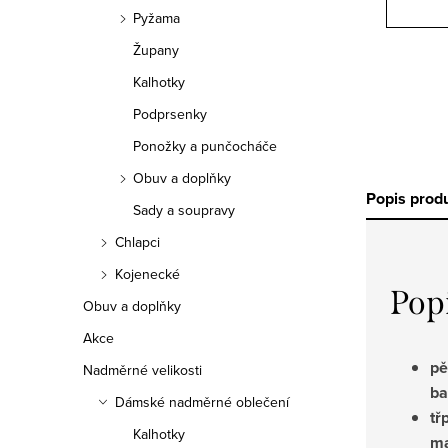
Pyžama
Župany
Kalhotky
Podprsenky
Ponožky a punčocháče
Obuv a doplňky
Popis prod
Sady a soupravy
Chlapci
Kojenecké
Pop
Obuv a doplňky
Akce
pě
Nadměrné velikosti
ba
Dámské nadměrné oblečení
tř
Kalhotky
ma