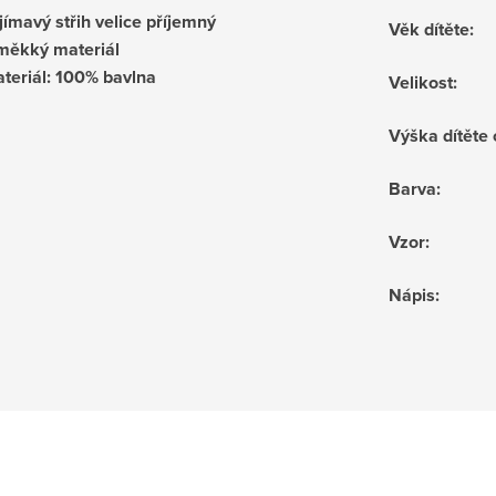
jímavý střih velice příjemný
Věk dítěte
:
měkký materiál
teriál: 100% bavlna
Velikost
:
Výška dítěte
Barva
:
Vzor
:
Nápis
: