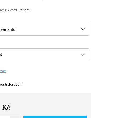
ktu:
Zvolte variantu
mací
osti doručení
 Kč