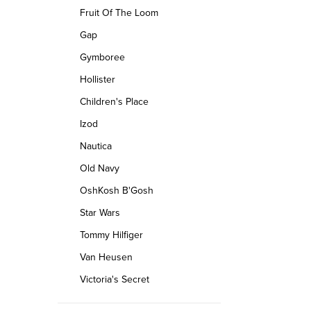
Fruit Of The Loom
Gap
Gymboree
Hollister
Children's Place
Izod
Nautica
Old Navy
OshKosh B'Gosh
Star Wars
Tommy Hilfiger
Van Heusen
Victoria's Secret