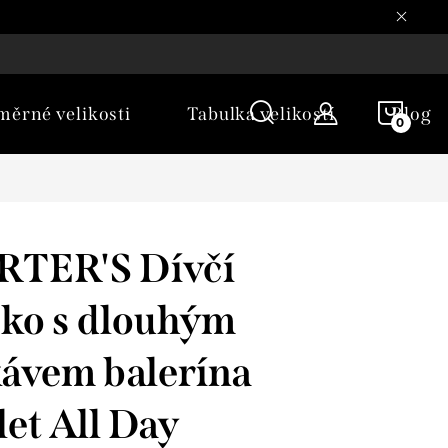
NÁKU
ěrné velikosti
Tabulka velikostí
Blog
KOŠÍ
RTER'S Dívčí
čko s dlouhým
ávem balerína
let All Day