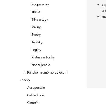
za
Podprsenky
a 
Trička
ma
Tílka a topy
Mikiny
Svetry
Tepláky
Legíny
Kraťasy a šortky
Noční prádlo
Pánské nadměrné oblečení
Značky
Aeropostale
Calvin Klein
Carter's