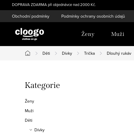
Přejít
DOPRAVA ZDARMA při objednávce nad 2000 Kč.
na
Obchodní podmínky
Podmínky ochrany osobních údajů
obsah
Ženy
Muži
Děti
Dívky
Trička
Dlouhý rukáv
Domů
P
Přeskočit
Kategorie
o
kategorie
s
Ženy
t
Muži
Děti
r
Dívky