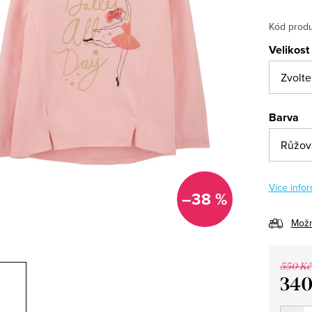
Kód produ
Velikost
Barva
Více infor
–38 %
Možn
550 Kč
340
Měrná