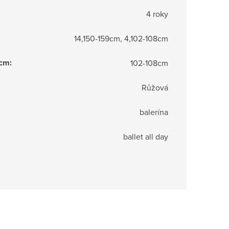
4 roky
14,150-159cm, 4,102-108cm
 cm
:
102-108cm
Růžová
balerína
ballet all day