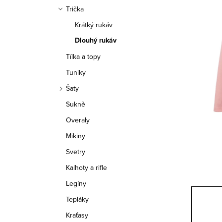
a
Trička
n
Krátký rukáv
n
Dlouhý rukáv
í
Tílka a topy
Tuniky
p
Šaty
a
Sukně
n
Overaly
e
Mikiny
Svetry
l
Kalhoty a rifle
Legíny
Tepláky
Kraťasy