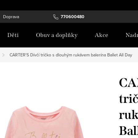
Doprava
Tabulka velikostí
770600480
Blog
Děti
Obuv a doplňky
Akce
Nadm
CARTER'S Dívčí tričko s dlouhým rukávem balerína Ballet All Day
CA
tri
ruk
Bal