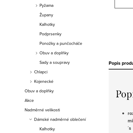
Pyžama
Župany
Kalhotky
Podprsenky
Ponožky a punčocháče
Obuv a doplňky
Sady a soupravy
Popis prod
Chlapci
Kojenecké
Obuv a doplňky
Pop
Akce
Nadměrné velikosti
ro
Dámské nadměrné oblečení
mi
´s
Kalhotky