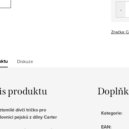
cena:
Značka:
C
uktu
Diskuze
is produktu
Doplňk
ztomilé dívčí tričko pro
Kategorie
:
lovnici pejsků z dílny Carter
EAN
: