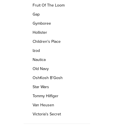
Fruit Of The Loom
Gap
Gymboree
Hollister
Children's Place
Izod
Nautica
Old Navy
OshKosh B'Gosh
Star Wars
Tommy Hilfiger
Van Heusen
Victoria's Secret