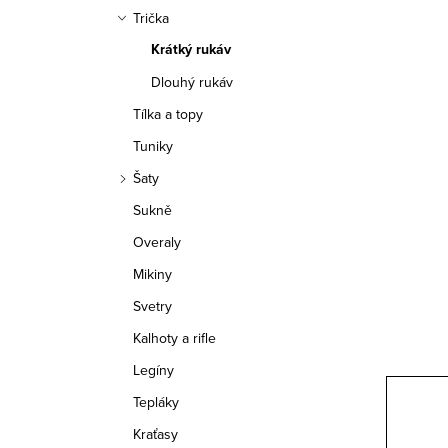
a
Trička
n
Krátký rukáv
n
Dlouhý rukáv
í
Tílka a topy
Tuniky
p
Šaty
a
Sukně
n
Overaly
e
Mikiny
Svetry
l
Kalhoty a rifle
Legíny
Tepláky
Kraťasy