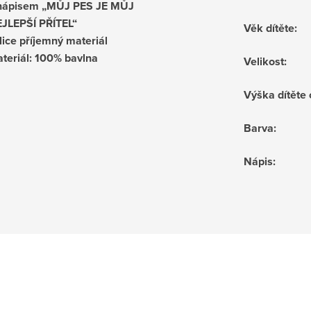
nápisem „MŮJ PES JE MŮJ
JLEPŠÍ PŘÍTEL“
Věk dítěte
:
lice příjemný materiál
teriál: 100% bavlna
Velikost
:
Výška dítěte
Barva
:
Nápis
: