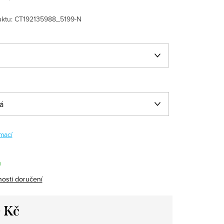
ktu:
CT192135988_5199-N
mací
m
osti doručení
 Kč