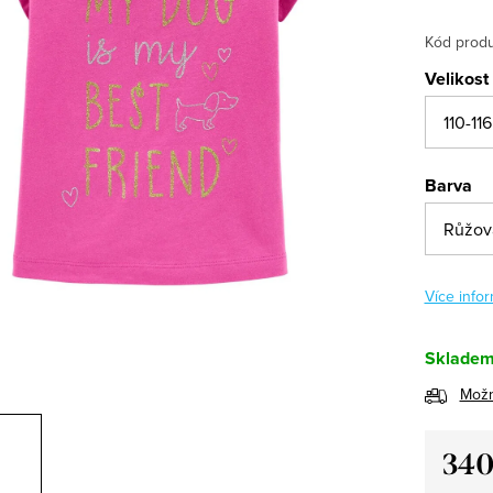
Kód produ
Velikost
Barva
Více infor
Sklade
Možn
340
Měrná