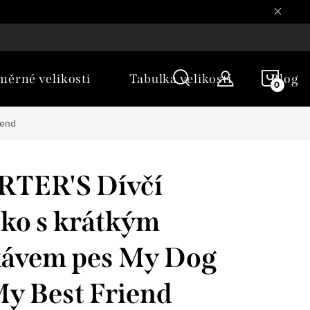
NÁKU
ěrné velikosti
Tabulka velikostí
Blog
KOŠÍ
iend
RTER'S Dívčí
čko s krátkým
ávem pes My Dog
My Best Friend