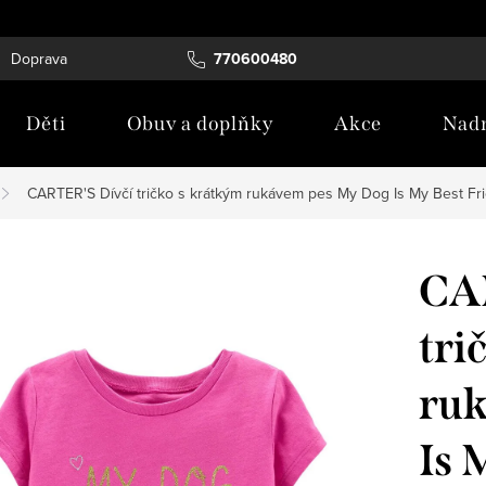
Doprava
Tabulka velikostí
770600480
Blog
Děti
Obuv a doplňky
Akce
Nadm
CARTER'S Dívčí tričko s krátkým rukávem pes My Dog Is My Best Fr
CA
tri
ruk
Is 