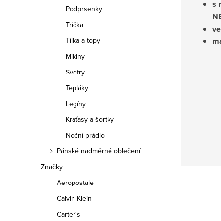
s 
Podprsenky
NE
Trička
ve
ma
Tílka a topy
Mikiny
Svetry
Tepláky
Legíny
Kraťasy a šortky
Noční prádlo
Pánské nadměrné oblečení
Značky
Aeropostale
Calvin Klein
Carter's