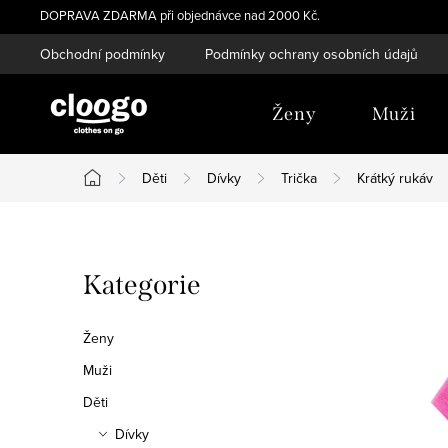
Přejít
DOPRAVA ZDARMA při objednávce nad 2000 Kč.
na
Obchodní podmínky
Podmínky ochrany osobních údajů
obsah
Ženy
Muži
Děti
Dívky
Trička
Krátký rukáv
Domů
P
Přeskočit
Kategorie
o
kategorie
s
Ženy
t
Muži
Děti
r
Dívky