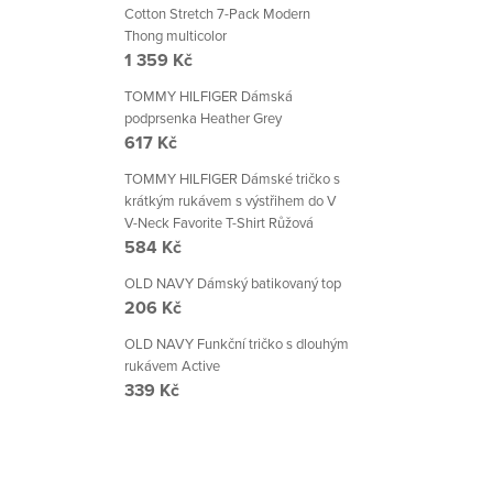
Cotton Stretch 7-Pack Modern
Thong multicolor
1 359 Kč
TOMMY HILFIGER Dámská
podprsenka Heather Grey
617 Kč
TOMMY HILFIGER Dámské tričko s
krátkým rukávem s výstřihem do V
V-Neck Favorite T-Shirt Růžová
584 Kč
OLD NAVY Dámský batikovaný top
206 Kč
OLD NAVY Funkční tričko s dlouhým
rukávem Active
339 Kč