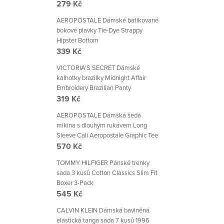
279 Kč
AEROPOSTALE Dámské batikované
bokové plavky Tie-Dye Strappy
Hipster Bottom
339 Kč
VICTORIA'S SECRET Dámské
kalhotky brazilky Midnight Affair
Embroidery Brazilian Panty
319 Kč
AEROPOSTALE Dámská šedá
mikina s dlouhým rukávem Long
Sleeve Cali Aeropostale Graphic Tee
570 Kč
TOMMY HILFIGER Pánské trenky
sada 3 kusů Cotton Classics Slim Fit
Boxer 3-Pack
545 Kč
CALVIN KLEIN Dámská bavlněná
elastická tanga sada 7 kusů 1996