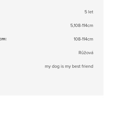
5 let
5,108-114cm
 cm
:
108-114cm
Růžová
my dog is my best friend