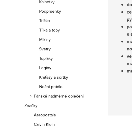
Kalhotky
do
Podprsenky
ce
py
Trička
pa
Tílka a topy
el
Mikiny
ma
no
Svetry
ve
Tepláky
ma
Legíny
ma
Kraťasy a šortky
Noční prádlo
Pánské nadměrné oblečení
Značky
Aeropostale
Calvin Klein