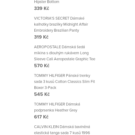
Hipster Bottom
339 Kč
VICTORIA'S SECRET Dámské
kalhotky brazilky Midnight Affair
Embroidery Brazilian Panty
319 Kč
AEROPOSTALE Dámská šedá
mikina s dlouhým rukávem Long
Sleeve Cali Aeropostale Graphic Tee
570 Kč
TOMMY HILFIGER Pánské trenky
sada 3 kusů Cotton Classics Slim Fit
Boxer 3-Pack
545 Kč
TOMMY HILFIGER Dámská
podprsenka Heather Grey
617 Kč
CALVIN KLEIN Dámská bavlněná
elastická tanga sada 7 kusů 1996