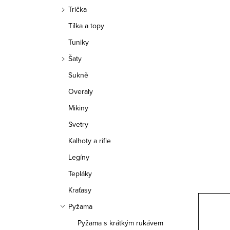
a
Trička
n
Tílka a topy
n
Tuniky
í
Šaty
Sukně
p
Overaly
a
Mikiny
n
Svetry
e
Kalhoty a rifle
Legíny
l
Tepláky
Kraťasy
Pyžama
Pyžama s krátkým rukávem