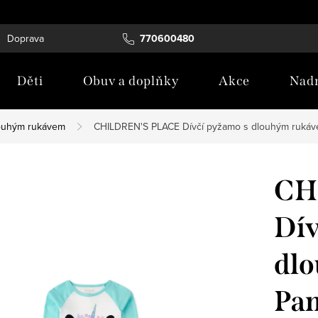
Doprava
Tabulka velikostí
770600480
Blog
Děti
Obuv a doplňky
Akce
Nadm
ouhým rukávem
CHILDREN'S PLACE Dívčí pyžamo s dlouhým ruká
CH
Dív
dl
Pa