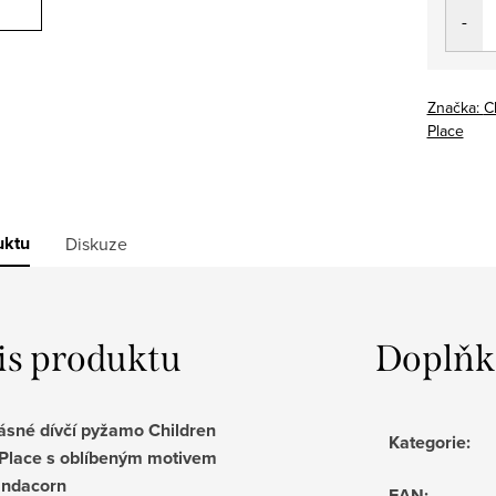
cena:
Značka:
C
Place
uktu
Diskuze
is produktu
Doplňk
ásné dívčí pyžamo Children
Kategorie
:
 Place s oblíbeným motivem
ndacorn
EAN
: