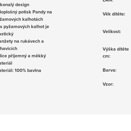
konalý design
loplošný potisk Pandy na
Věk dítěte
:
žamových kalhotách
s pyžamových kalhot je
Velikost
:
astický
nžety na rukávech a
havicích
Výška dítěte
lice příjemný a měkký
cm
:
teriál
Barva
:
teriál: 100% bavlna
Vzor
: