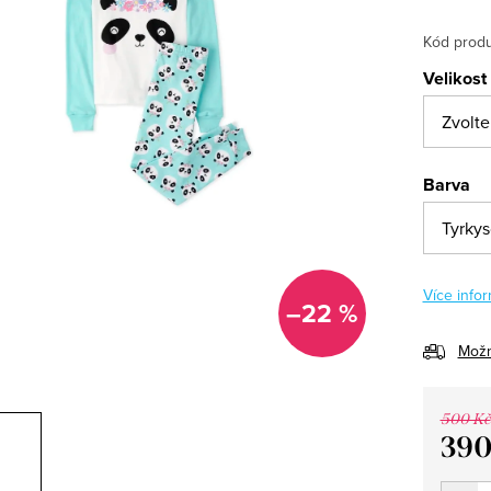
Kód produ
Velikost
Barva
Více infor
–22 %
Možn
500 Kč
390
Měrná