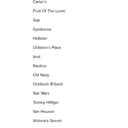
Carter's
Fruit Of The Loom
Gap
Gymboree
Hollister
Children's Place
Izod
Nautica
Old Navy
OshKosh B'Gosh
Star Wars
Tommy Hilfiger
Van Heusen
Victoria's Secret