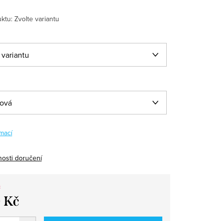
ktu:
Zvolte variantu
mací
osti doručení
 Kč