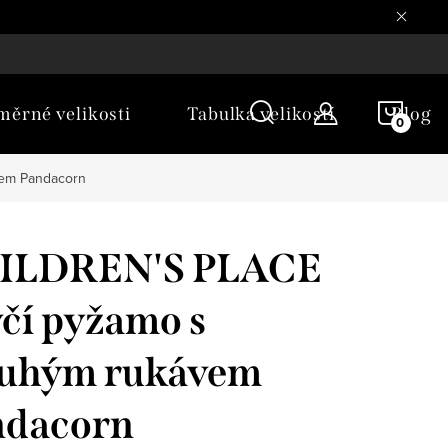
NÁKU
ěrné velikosti
Tabulka velikostí
Blog
KOŠÍ
vem Pandacorn
ILDREN'S PLACE
čí pyžamo s
ouhým rukávem
ndacorn