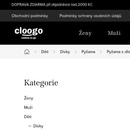
Přejít
DOPRAVA ZDARMA při objednávce nad 2000 Kč.
na
Obchodní podmínky
Podmínky ochrany osobních údajů
obsah
Ženy
Muži
Děti
Dívky
Pyžama
Pyžama s dl
Domů
P
Přeskočit
Kategorie
o
kategorie
s
Ženy
t
Muži
Děti
r
Dívky