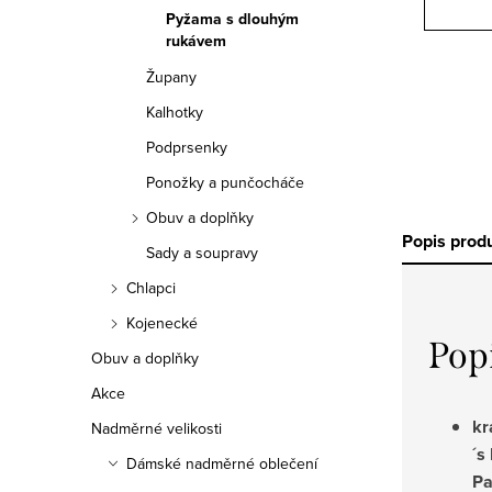
Pyžama s dlouhým
rukávem
Župany
Kalhotky
Podprsenky
Ponožky a punčocháče
Obuv a doplňky
Popis prod
Sady a soupravy
Chlapci
Kojenecké
Pop
Obuv a doplňky
Akce
kr
Nadměrné velikosti
´s
Dámské nadměrné oblečení
Pa