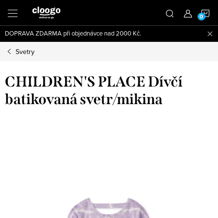
Přejít
N
na
obsah
DOPRAVA ZDARMA při objednávce nad 2000 Kč.
K
Svetry
CHILDREN'S PLACE Dívčí
batikovaná svetr/mikina