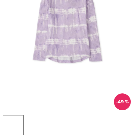
-49 %