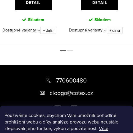
DETAIL
DETAIL
Skladem
Skladem
Dostupné varianty
Dostupné varianty
+ další
+ další
Z
á
770600480
p
cloogo
@
cotex.cz
a
t
Používáme cookies, abychom Vám umožnili pohodlné
í
prohlížení webu a díky analýze provozu webu neustále
zlepšovali jeho funkce, výkon a použitelnost.
Více