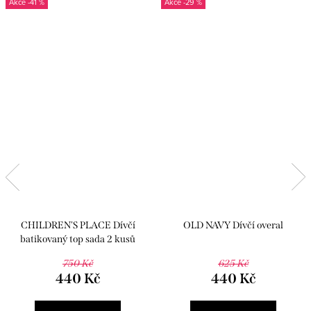
-41 %
-29 %
CHILDREN'S PLACE Dívčí
OLD NAVY Dívčí overal
batikovaný top sada 2 kusů
750 Kč
625 Kč
440 Kč
440 Kč