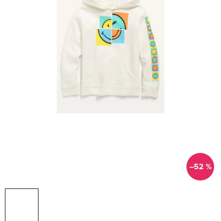
–52 %