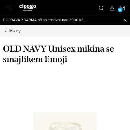
Přejít
N
na
obsah
DOPRAVA ZDARMA při objednávce nad 2000 Kč.
K
Mikiny
OLD NAVY Unisex mikina se
smajlíkem Emoji