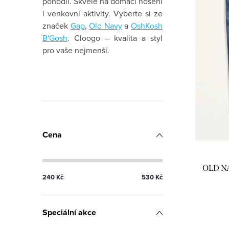
p
n
pohodlí. Skvělé na domácí nošení
i venkovní aktivity. Vyberte si ze
i
í
značek
Gap
,
Old Navy
a
OshKosh
s
B'Gosh
.
Cloogo – kvalita a styl
p
pro vaše nejmenší.
p
r
r
o
o
P
d
d
o
u
Cena
u
s
k
k
t
t
OLD NA
t
240
Kč
530
Kč
r
ů
ů
a
Speciální akce
n