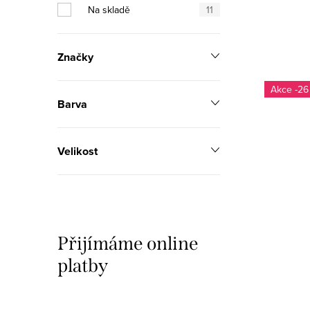
Na skladě
11
n
í
Značky
p
-26
a
Barva
n
e
Velikost
l
Přijímáme online
platby