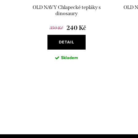
OLD NAVY Chlapecké tepláky s
OLD N
dinosaury
240 Kč
350 Kč
DETAIL
Skladem