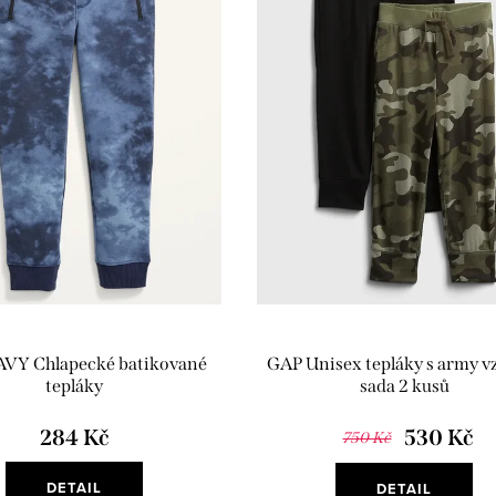
VY Chlapecké batikované
GAP Unisex tepláky s army 
tepláky
sada 2 kusů
284 Kč
530 Kč
750 Kč
DETAIL
DETAIL