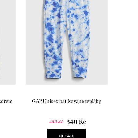
vzorem
GAP Unisex batikované tepláky
340 Kč
450 Kč
DETAIL