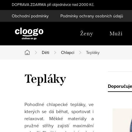
Přejít
DOPRAVA ZDARMA při objednávce nad 2000 Kč.
na
Obchodní podmínky
Podmínky ochrany osobních údajů
obsah
Ženy
Muži
Děti
Chlapci
Tepláky
Domů
Tepláky
Ř
Doporučuj
a
Pohodlné chlapecké tepláky, ve
V
z
kterých se dá běhat, sportovat i
ý
relaxovat. Měkké materiály a
e
pružné střihy zajistí maximální