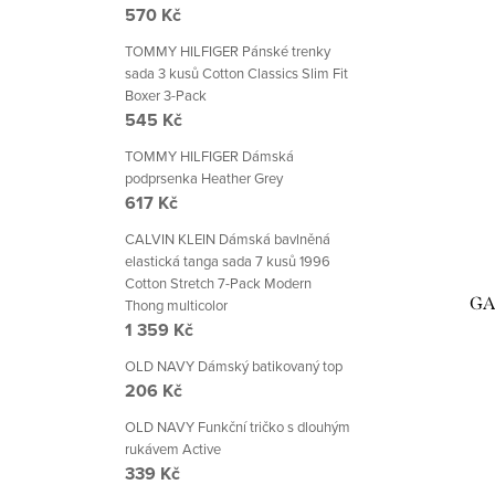
570 Kč
TOMMY HILFIGER Pánské trenky
sada 3 kusů Cotton Classics Slim Fit
Boxer 3-Pack
545 Kč
TOMMY HILFIGER Dámská
podprsenka Heather Grey
617 Kč
CALVIN KLEIN Dámská bavlněná
elastická tanga sada 7 kusů 1996
Cotton Stretch 7-Pack Modern
GA
Thong multicolor
1 359 Kč
OLD NAVY Dámský batikovaný top
206 Kč
OLD NAVY Funkční tričko s dlouhým
rukávem Active
339 Kč