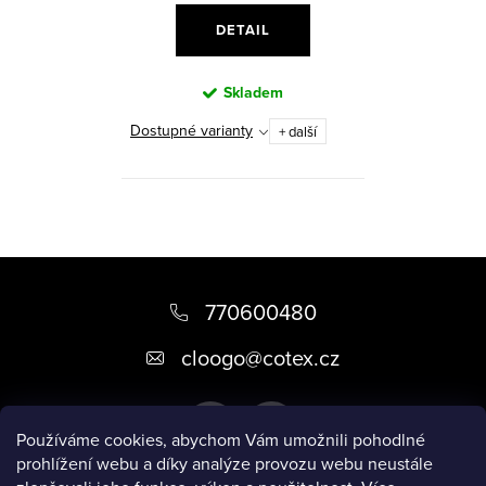
DETAIL
Skladem
Dostupné varianty
+ další
Z
á
770600480
p
cloogo
@
cotex.cz
a
t
Používáme cookies, abychom Vám umožnili pohodlné
í
prohlížení webu a díky analýze provozu webu neustále