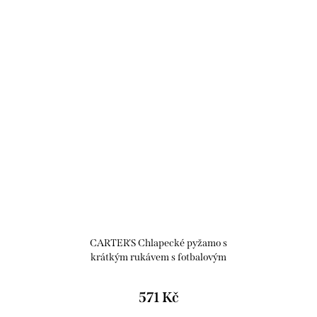
CARTER'S Chlapecké pyžamo s
krátkým rukávem s fotbalovým
motivem 100% Snug Fit Cotton
PJs sada 4 kusů
571 Kč