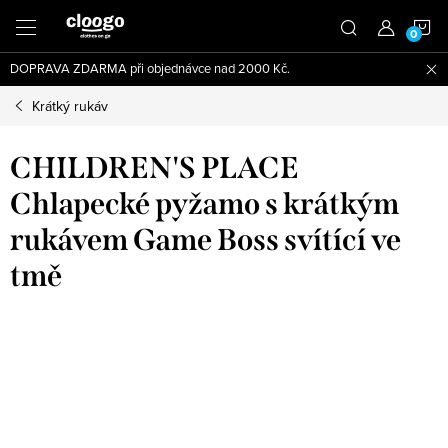
Přejít
N
na
obsah
DOPRAVA ZDARMA při objednávce nad 2000 Kč.
K
Krátký rukáv
CHILDREN'S PLACE
Chlapecké pyžamo s krátkým
rukávem Game Boss svítící ve
tmě