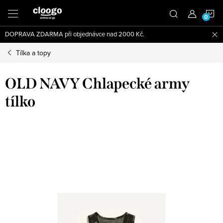
Přejít
N
na
obsah
DOPRAVA ZDARMA při objednávce nad 2000 Kč.
K
Tílka a topy
OLD NAVY Chlapecké army
tílko