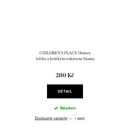
CHILDREN'S PLACE Unisex
tričko s krátkým rukávem Mama
Said
280 Kč
DETAIL
Skladem
Dostupné varianty
+ další