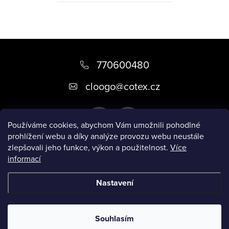
Z
á
770600480
p
cloogo
@
cotex.cz
a
t
Používáme cookies, abychom Vám umožnili pohodlné
í
prohlížení webu a díky analýze provozu webu neustále
zlepšovali jeho funkce, výkon a použitelnost.
Více
informací
Informace pro vás
Nastavení
Copyright 2026
CLOOGO
. Všechna práva vyhrazena.
Upravit
nastavení cookies
Souhlasím
Vytvořil Shoptet