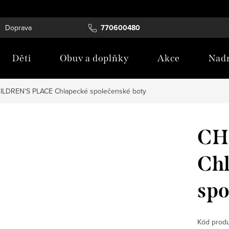
Doprava
Tabulka velikostí
770600480
Blog
Děti
Obuv a doplňky
Akce
Nadm
ILDREN'S PLACE Chlapecké společenské boty
CH
Ch
spo
Kód produ