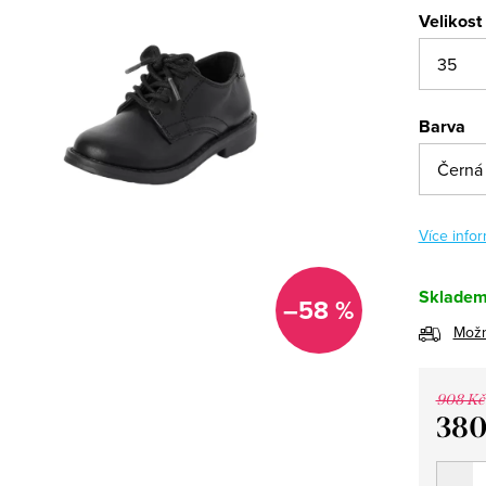
Velikost
Barva
Více infor
Sklade
–58 %
Možn
908 Kč
380
Měrná
cena: