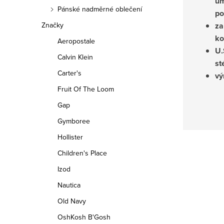
um
Pánské nadměrné oblečení
po
za
Značky
ko
Aeropostale
U.
Calvin Klein
st
Carter's
vý
Fruit Of The Loom
Gap
Gymboree
Hollister
Children's Place
Izod
Nautica
Old Navy
OshKosh B'Gosh