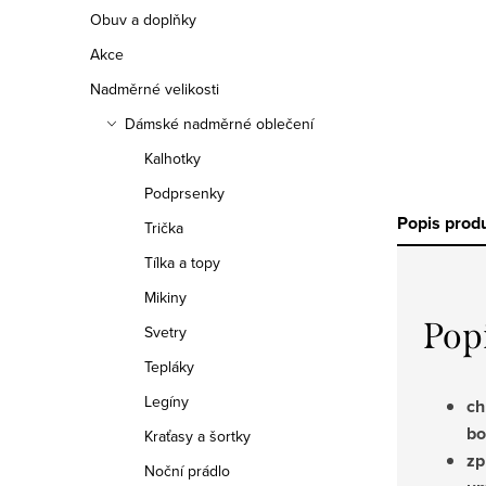
Obuv a doplňky
Akce
Nadměrné velikosti
Dámské nadměrné oblečení
Kalhotky
Podprsenky
Popis prod
Trička
Tílka a topy
Mikiny
Pop
Svetry
Tepláky
Legíny
ch
bo
Kraťasy a šortky
zp
Noční prádlo