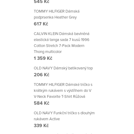
545 Kč
TOMMY HILFIGER Dámská
podprsenka Heather Grey
617 Kč
CALVIN KLEIN Dámská bavlněná
elastická tanga sada 7 kusů 1996
Cotton Stretch 7-Pack Modern
Thong multicolor
1 359 Kč
OLD NAVY Dámský batikovaný top
206 Kč
TOMMY HILFIGER Dámské tričko s
krátkým rukávem s výstřihem do V
V-Neck Favorite T-Shirt Růžová
584 Kč
OLD NAVY Funkční tričko s dlouhým
rukávem Active
339 Kč