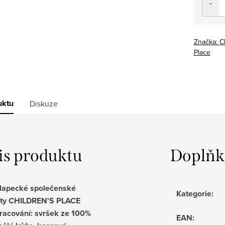
Značka:
C
Place
uktu
Diskuze
is produktu
Doplňk
lapecké společenské
Kategorie
:
ty CHILDREN'S PLACE
racování: svršek ze 100%
EAN
: