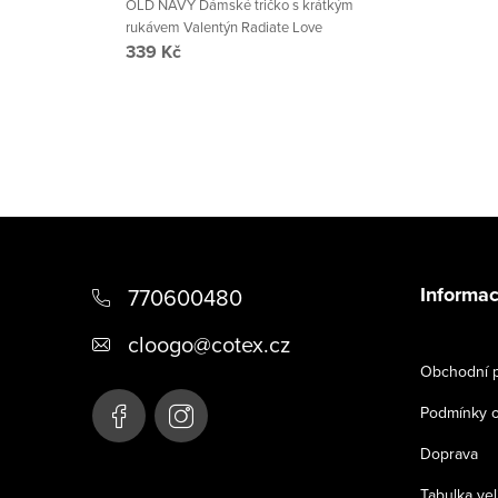
OLD NAVY Dámské tričko s krátkým
rukávem Valentýn Radiate Love
339 Kč
Z
á
Informac
770600480
p
cloogo
@
cotex.cz
a
Obchodní 
t
Podmínky o
í
Doprava
Tabulka vel