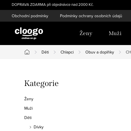
Přejít
DOPRAVA ZDARMA při objednávce nad 2000 Kč.
na
Obchodní podmínky
Podmínky ochrany osobních údajů
obsah
Ženy
Muži
Děti
Chlapci
Obuv a doplňky
CH
Domů
P
Přeskočit
Kategorie
o
kategorie
s
Ženy
t
Muži
Děti
r
Dívky