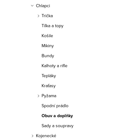
a
Chlapci
n
Trička
n
Tílka a topy
í
Košile
Mikiny
p
Bundy
a
Kalhoty a rifle
n
Tepláky
e
Kraťasy
Pyžama
l
Spodní prádlo
Obuv a doplňky
Sady a soupravy
Kojenecké