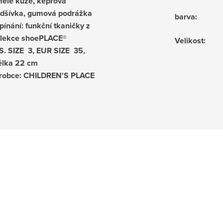
ělé kůže, keprová
dšívka, gumová podrážka
barva
:
pínání: funkční tkaničky z
lekce shoePLACE®
Velikost
:
S. SIZE 3, EUR SIZE 35,
élka 22 cm
robce: CHILDREN'S PLACE