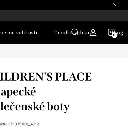
NÁKU
ěrné velikosti
Tabulka velikostí
Blog
KOŠÍ
ILDREN'S PLACE
lapecké
lečenské boty
ktu:
CP19351101_4212