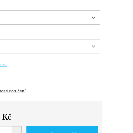
mací
m
osti doručení
 Kč