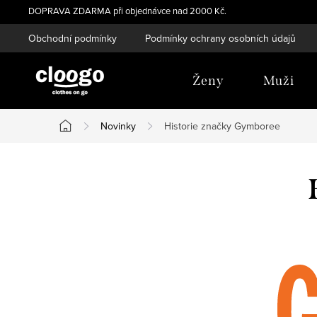
Přejít
DOPRAVA ZDARMA při objednávce nad 2000 Kč.
na
Obchodní podmínky
Podmínky ochrany osobních údajů
obsah
Ženy
Muži
Novinky
Historie značky Gymboree
Domů