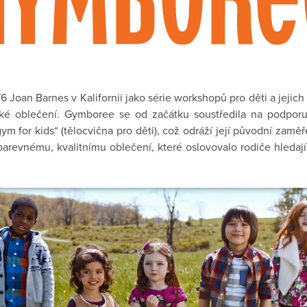
Joan Barnes v Kalifornii jako série workshopů pro děti a jejich 
ské oblečení. Gymboree se od začátku soustředila na podpor
 for kids“ (tělocvična pro děti), což odráží její původní zaměř
barevnému, kvalitnímu oblečení, které oslovovalo rodiče hledají