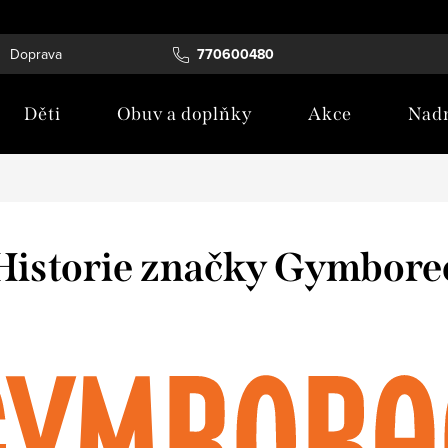
Doprava
Tabulka velikostí
770600480
Blog
Děti
Obuv a doplňky
Akce
Nadm
Historie značky Gymbore