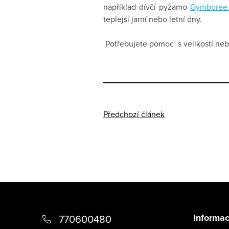
například dívčí pyžamo
Gymboree 
teplejší jarní nebo letní dny.
Potřebujete pomoc s velikostí ne
Předchozí článek
Z
á
Informac
770600480