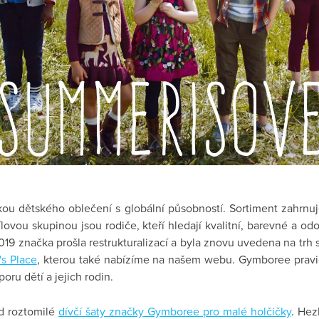
kou dětského oblečení s globální působností. Sortiment zahrn
ílovou skupinou jsou rodiče, kteří hledají kvalitní, barevné a o
19 značka prošla restrukturalizací a byla znovu uvedena na trh s
's Place
, kterou také nabízíme na našem webu. Gymboree pravi
oru dětí a jejich rodin.
d roztomilé
dívčí šaty značky Gymboree pro malé holčičky
. Hez