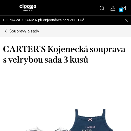
Přejít
N
na
obsah
DOPRAVA ZDARMA při objednávce nad 2000 Kč.
K
Soupravy a sady
CARTER'S Kojenecká souprava
s velrybou sada 3 kusů