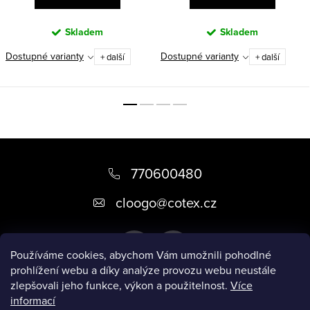
Skladem
Skladem
Dostupné varianty
Dostupné varianty
+ další
+ další
Z
á
770600480
p
cloogo
@
cotex.cz
a
t
Používáme cookies, abychom Vám umožnili pohodlné
í
prohlížení webu a díky analýze provozu webu neustále
zlepšovali jeho funkce, výkon a použitelnost.
Více
informací
Informace pro vás