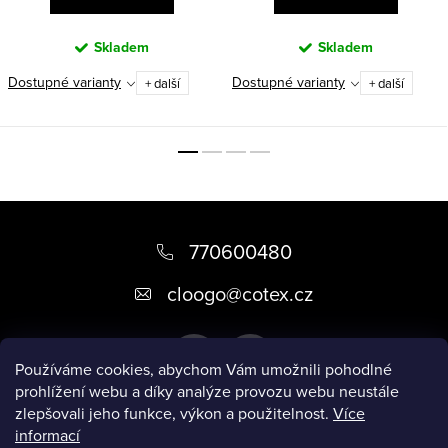
Skladem
Skladem
Dostupné varianty
Dostupné varianty
+ další
+ další
Z
á
770600480
p
cloogo
@
cotex.cz
a
t
Používáme cookies, abychom Vám umožnili pohodlné
í
prohlížení webu a díky analýze provozu webu neustále
zlepšovali jeho funkce, výkon a použitelnost.
Více
informací
Informace pro vás