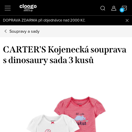
Přejít
N
na
obsah
DOPRAVA ZDARMA při objednávce nad 2000 Kč.
K
Soupravy a sady
CARTER'S Kojenecká souprava
s dinosaury sada 3 kusů