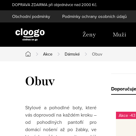
Přejít
DOPRAVA ZDARMA při objednávce nad 2000 Kč.
na
Obchodní podmínky
Podmínky ochrany osobních údajů
obsah
Ženy
Muži
Akce
Dámské
Obuv
Domů
Obuv
Ř
Doporučuj
a
Stylové a pohodlné boty, které
V
z
vás doprovodí na každém kroku –
-43
ý
od pohodlných
pantoflí
pro
e
domácí nošení až po
žabky
, ve