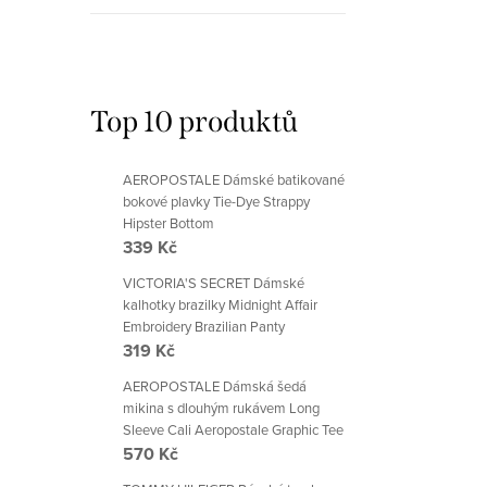
r
v
k
Top 10 produktů
y
v
AEROPOSTALE Dámské batikované
ý
bokové plavky Tie-Dye Strappy
Hipster Bottom
p
339 Kč
i
VICTORIA'S SECRET Dámské
s
kalhotky brazilky Midnight Affair
Embroidery Brazilian Panty
u
319 Kč
AEROPOSTALE Dámská šedá
mikina s dlouhým rukávem Long
Sleeve Cali Aeropostale Graphic Tee
570 Kč