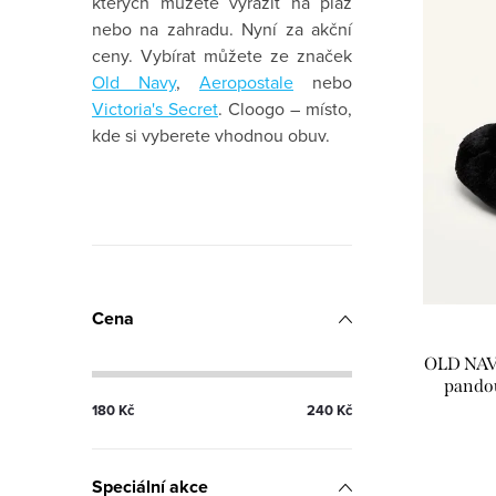
p
n
kterých můžete vyrazit na pláž
nebo na zahradu. Nyní za akční
i
í
ceny. Vybírat můžete ze značek
s
Old Navy
,
Aeropostale
nebo
p
Victoria's Secret
.
Cloogo – místo,
p
r
kde si vyberete vhodnou obuv.
r
o
o
d
P
d
u
o
u
k
Cena
s
k
t
OLD NAVY
t
t
pandou
ů
180
Kč
240
Kč
r
ů
a
Speciální akce