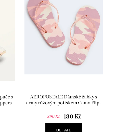
puče s
AEROPOSTALE Dámské žabky s
ippers
army růžovým potiskem Camo Flip-
Flop
180 Kč
290 Kč
DETAIL