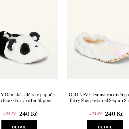
 Dámské a dětské papuče s
OLD NAVY Dámské a dívčí pa
 Faux-Fur Critter Slipper
flitry Sherpa-Lined Sequin Sl
Socks Panda
Iridescent
240 Kč
240 Kč
425 Kč
425 Kč
DETAIL
DETAIL