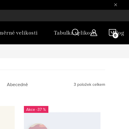
NÁKU
ěrné velikosti
Tabulka velikostí
Blog
KOŠÍ
Abecedně
3
položek celkem
-37 %