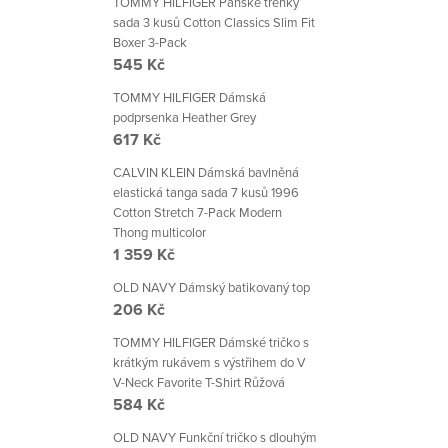
TOMMY HILFIGER Pánské trenky
sada 3 kusů Cotton Classics Slim Fit
Boxer 3-Pack
545 Kč
TOMMY HILFIGER Dámská
podprsenka Heather Grey
617 Kč
CALVIN KLEIN Dámská bavlněná
elastická tanga sada 7 kusů 1996
Cotton Stretch 7-Pack Modern
Thong multicolor
1 359 Kč
OLD NAVY Dámský batikovaný top
206 Kč
TOMMY HILFIGER Dámské tričko s
krátkým rukávem s výstřihem do V
V-Neck Favorite T-Shirt Růžová
584 Kč
OLD NAVY Funkční tričko s dlouhým