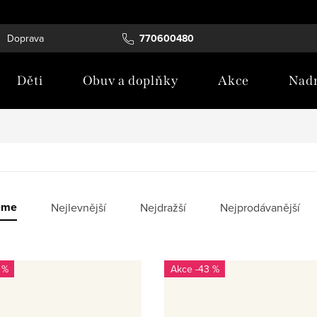
Doprava
Tabulka velikostí
770600480
Blog
Děti
Obuv a doplňky
Akce
Nadm
eme
Nejlevnější
Nejdražší
Nejprodávanější
 %
-43 %