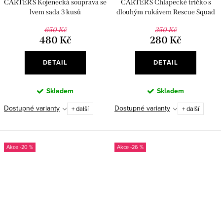
CARTER'S Kojenecká souprava se
CARTER'S Chlapecké tričko s
lvem sada 3 kusů
dlouhým rukávem Rescue Squad
650 Kč
350 Kč
480 Kč
280 Kč
DETAIL
DETAIL
Skladem
Skladem
Dostupné varianty
Dostupné varianty
+ další
+ další
-20 %
-26 %