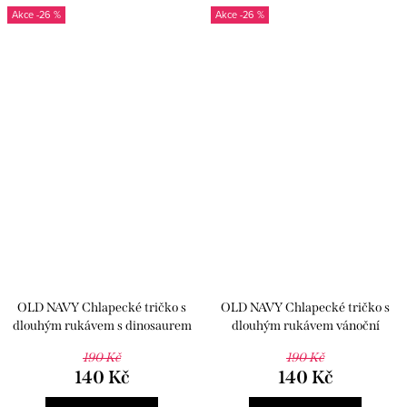
-26 %
-26 %
OLD NAVY Chlapecké tričko s
OLD NAVY Chlapecké tričko s
dlouhým rukávem s dinosaurem
dlouhým rukávem vánoční
dinosaur
190 Kč
190 Kč
140 Kč
140 Kč