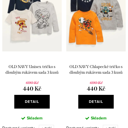
r
s
o
p
d
r
u
o
k
d
t
u
ů
k
OLD NAVY Unisex tričko s
OLD NAVY Chlapecké tričko s
t
dlouhým rukávem sada 3 kusů
dlouhým rukávem sada 3 kusů
ů
690 Kč
690 Kč
440 Kč
440 Kč
DETAIL
DETAIL
Skladem
Skladem