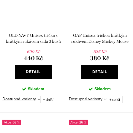
OLD NAVY Unisex tričko s
GAP Unisex tričko s krátkým
krátkým rukávem sada 3 kusů
rukávem Disney Mickey Mouse
690 Kč
625 Kč
440 Kč
380 Kč
DETAIL
DETAIL
Skladem
Skladem
Dostupné varianty
Dostupné varianty
+ další
+ další
-58 %
-26 %