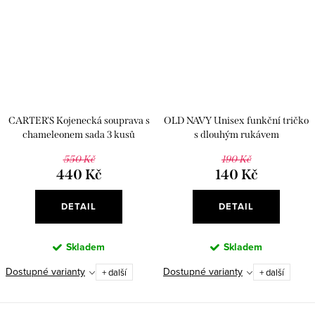
CARTER'S Kojenecká souprava s
OLD NAVY Unisex funkční tričko
chameleonem sada 3 kusů
s dlouhým rukávem
550 Kč
190 Kč
440 Kč
140 Kč
DETAIL
DETAIL
Skladem
Skladem
Dostupné varianty
Dostupné varianty
+ další
+ další