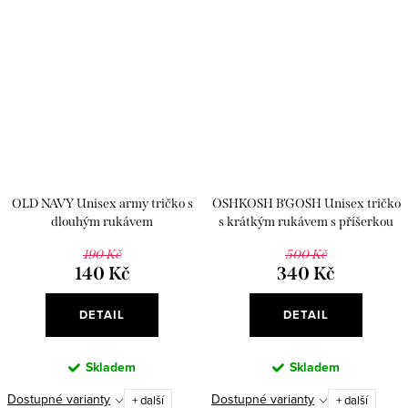
OLD NAVY Unisex army tričko s
OSHKOSH B'GOSH Unisex tričko
dlouhým rukávem
s krátkým rukávem s příšerkou
190 Kč
500 Kč
140 Kč
340 Kč
DETAIL
DETAIL
Skladem
Skladem
Dostupné varianty
Dostupné varianty
+ další
+ další