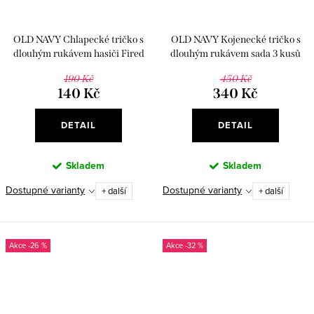
OLD NAVY Chlapecké tričko s
OLD NAVY Kojenecké tričko s
dlouhým rukávem hasiči Fired
dlouhým rukávem sada 3 kusů
Up
190 Kč
450 Kč
140 Kč
340 Kč
DETAIL
DETAIL
Skladem
Skladem
Dostupné varianty
Dostupné varianty
+ další
+ další
-26 %
-32 %