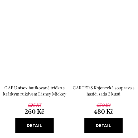
GAP Unisex batikované tričko s
CARTER'S Kojenecká souprava s
krátkým rukávem Disney Mickey
hasiči sada 3 kusů
Mouse
625 Kč
650 Kč
260 Kč
480 Kč
DETAIL
DETAIL